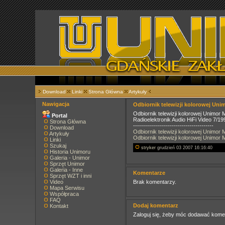
Download
Linki
Strona Główna
Artykuły
Nawigacja
Odbiornik telewizji kolorowej Uni
Odbiornik telewizji kolorowej Unimor
Portal
Radioelektronik Audio HiFi Video 7/19
Strona Główna
----------------------------------------
Download
Odbiornik telewizji kolorowej Unimor
Artykuły
Odbiornik telewizji kolorowej Unimor
Linki
Szukaj
stryker
grudzień 03 2007 16:16:40
Historia Unimoru
Galeria - Unimor
Sprzęt Unimor
Galeria - Inne
Komentarze
Sprzęt WZT i inni
Video
Brak komentarzy.
Mapa Serwisu
Współpraca
FAQ
Dodaj komentarz
Kontakt
Zaloguj się, żeby móc dodawać kome