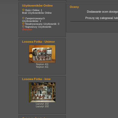
Użytkowników Online
Oceny
Gości Online: 1
Dodawanie ocen dostępn
Brak Użytkowników Online
Proszę się zalogować lu
Zarejestrowanych
Użytkowników: 1
Nieaktywowany Użytkownik: 0
Najnowszy Użytkownik:
@stryker
Losowa Fotka - Unimor
Neptun 411
Neptun 411
Losowa Fotka - Inne
Lazuryt 102
Lazuryt 102