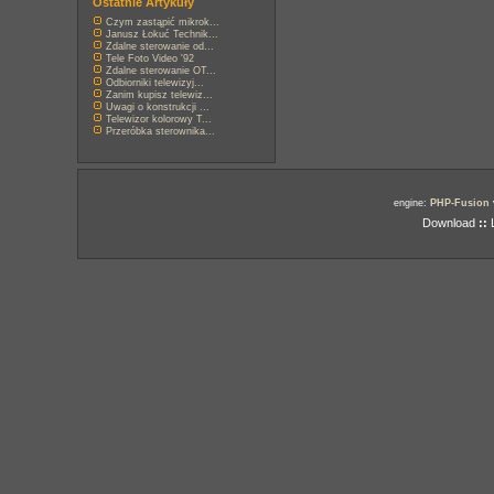
Ostatnie Artykuły
Czym zastąpić mikrok...
Janusz Łokuć Technik...
Zdalne sterowanie od...
Tele Foto Video '92
Zdalne sterowanie OT...
Odbiorniki telewizyj...
Zanim kupisz telewiz...
Uwagi o konstrukcji ...
Telewizor kolorowy T...
Przeróbka sterownika...
engine:
PHP-Fusion
Download
::