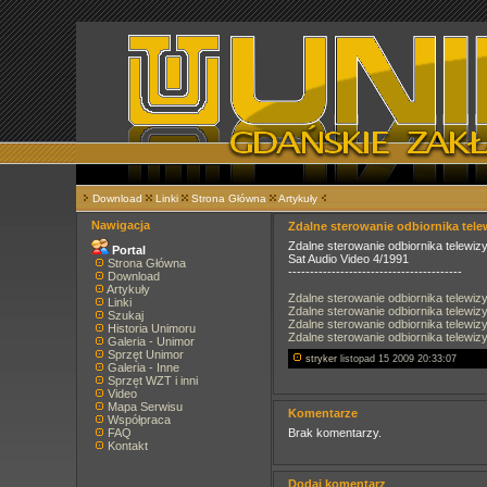
Download
Linki
Strona Główna
Artykuły
Nawigacja
Zdalne sterowanie odbiornika tel
Zdalne sterowanie odbiornika telewiz
Portal
Sat Audio Video 4/1991
Strona Główna
----------------------------------------
Download
Artykuły
Zdalne sterowanie odbiornika telewiz
Linki
Zdalne sterowanie odbiornika telewiz
Szukaj
Zdalne sterowanie odbiornika telewiz
Historia Unimoru
Zdalne sterowanie odbiornika telewiz
Galeria - Unimor
Sprzęt Unimor
stryker
listopad 15 2009 20:33:07
Galeria - Inne
Sprzęt WZT i inni
Video
Mapa Serwisu
Komentarze
Współpraca
FAQ
Brak komentarzy.
Kontakt
Dodaj komentarz