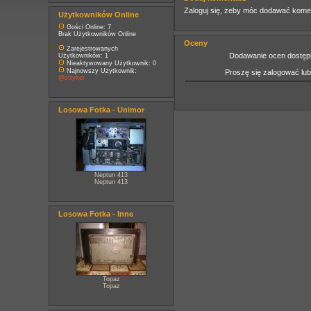
Zaloguj się, żeby móc dodawać kome
Użytkowników Online
Gości Online: 7
Brak Użytkowników Online
Oceny
Zarejestrowanych
Dodawanie ocen dostępn
Użytkowników: 1
Nieaktywowany Użytkownik: 0
Najnowszy Użytkownik:
Proszę się zalogować lu
@stryker
Losowa Fotka - Unimor
Neptun 413
Neptun 413
Losowa Fotka - Inne
Topaz
Topaz