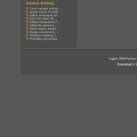
Ostatnie Artykuły
Czym zastąpić mikrok...
Janusz Łokuć Technik...
Zdalne sterowanie od...
Tele Foto Video '92
Zdalne sterowanie OT...
Odbiorniki telewizyj...
Zanim kupisz telewiz...
Uwagi o konstrukcji ...
Telewizor kolorowy T...
Przeróbka sterownika...
engine:
PHP-Fusion
Download
::