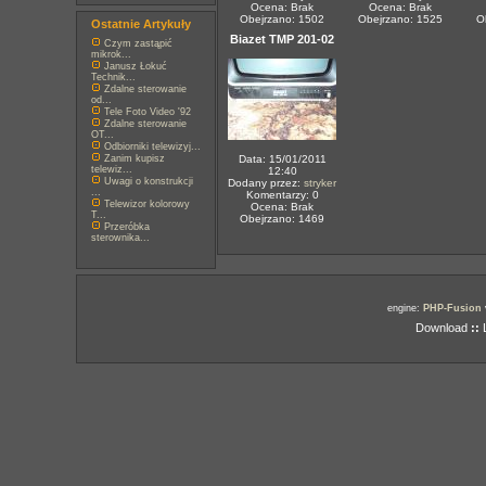
Ocena: Brak
Ocena: Brak
Obejrzano: 1502
Obejrzano: 1525
O
Ostatnie Artykuły
Biazet TMP 201-02
Czym zastąpić
mikrok...
Janusz Łokuć
Technik...
Zdalne sterowanie
od...
Tele Foto Video '92
Zdalne sterowanie
OT...
Odbiorniki telewizyj...
Zanim kupisz
Data: 15/01/2011
telewiz...
12:40
Uwagi o konstrukcji
Dodany przez:
stryker
...
Komentarzy: 0
Telewizor kolorowy
Ocena: Brak
T...
Obejrzano: 1469
Przeróbka
sterownika...
engine:
PHP-Fusion
Download
::