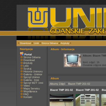
Download
Linki
Strona Główna
Artykuły
Nawigacja
Album - Informacje
Portal
Album: Biazet TMP
Strona Główna
Download
Ilość zdjęć: 16
Artykuły
Ostatnie zdjęcie d
Linki
Szukaj
Historia Unimoru
Galeria - Unimor
Sprzęt Unimor
Album
Galeria - Inne
Sprzęt WZT i inni
Albumy Zdjęć
>
Biazet TMP 201-02
Video
Mapa Serwisu
Biazet TMP 201-02
Biazet TMP 201-02
Bia
Współpraca
FAQ
Kontakt