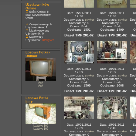
Użytkowników
Online
Gości Online: 6
Data: 15/01/2011
Data: 15/01/2011
Da
Brak Użytkowników
12:38
12:38
Online
Dodany przez:
stryker
Dodany przez:
stryker
Dod
Komentarzy: 0
Komentarzy: 0
Zarejestrowanych
Ocena: Brak
Ocena: Brak
Użytkowników: 1
Obejrzano: 1551
Obejrzano: 1499
O
Nieaktywowany
Użytkownik: 0
Biazet TMP 201-02
Biazet TMP 201-02
Bia
Najnowszy
Użytkownik:
@stryker
Losowa Fotka -
Unimor
Data: 15/01/2011
Data: 15/01/2011
Da
12:39
12:39
Dodany przez:
stryker
Dodany przez:
stryker
Dod
Komentarzy: 0
Komentarzy: 0
Ocena: Brak
Ocena: Brak
Atol
Obejrzano: 1569
Obejrzano: 1608
O
Atol
Biazet TMP 201-02
Biazet TMP 201-02
Bia
Losowa Fotka -
Inne
Data: 15/01/2011
Data: 15/01/2011
Da
Lazuryt 106
12:39
12:40
Lazuryt 106
Dodany przez:
stryker
Dodany przez:
stryker
Dod
Komentarzy: 0
Komentarzy: 0