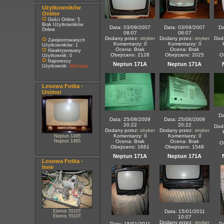
Użytkowników
Online
Gości Online: 5
Brak Użytkowników
Data: 03/09/2007
Data: 03/09/2007
Da
Online
08:07
08:07
Dodany przez:
stryker
Dodany przez:
stryker
Dod
Zarejestrowanych
Komentarzy: 0
Komentarzy: 0
Użytkowników: 1
Ocena: Brak
Ocena: Brak
Nieaktywowany
Obejrzano: 2128
Obejrzano: 2025
O
Użytkownik: 0
Najnowszy
Neptun 171A
Neptun 171A
Użytkownik:
@stryker
Losowa Fotka -
Unimor
Da
Data: 25/08/2009
Data: 25/08/2009
20:22
20:22
Dod
Dodany przez:
stryker
Dodany przez:
stryker
Komentarzy: 0
Komentarzy: 0
Neptun 1495
Neptun 1495
Ocena: Brak
Ocena: Brak
O
Obejrzano: 1661
Obejrzano: 1548
Neptun 171A
Neptun 171A
Losowa Fotka -
Inne
Elemis 5510T
Data: 15/01/2011
Elemis 5510T
10:07
Dodany przez:
stryker
Data: 15/01/2011
Da