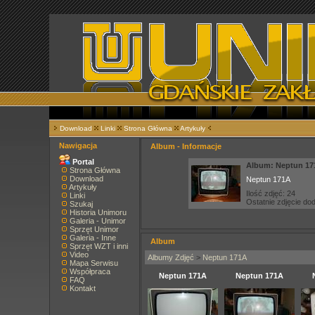
Download
Linki
Strona Główna
Artykuły
Nawigacja
Album - Informacje
Portal
Album: Neptun 17
Strona Główna
Download
Neptun 171A
Artykuły
Ilość zdjęć: 24
Linki
Ostatnie zdjęcie d
Szukaj
Historia Unimoru
Galeria - Unimor
Sprzęt Unimor
Galeria - Inne
Album
Sprzęt WZT i inni
Video
Albumy Zdjęć
>
Neptun 171A
Mapa Serwisu
Współpraca
Neptun 171A
Neptun 171A
FAQ
Kontakt