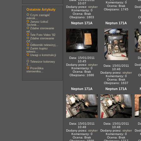
Komentarzy: 0
10:07
Ocena: Brak
Dodany przez:
stryker
Dod
Ostatnie Artykuły
Obejrzano: 1745
Komentarzy: 0
Ocena: Brak
Czym zastąpić
Obejrzano: 1803
O
mikrok...
Janusz Łokuć
Neptun 171A
Neptun 171A
Technik...
Zdalne sterowanie
od...
Tele Foto Video '92
Zdalne sterowanie
OT...
Odbiorniki telewizyj...
Zanim kupisz
telewiz...
Uwagi o konstrukcji
Data: 15/01/2011
Da
...
10:45
Telewizor kolorowy
Dodany przez:
stryker
Dod
T...
Data: 15/01/2011
Komentarzy: 0
Przeróbka
10:46
sterownika...
Ocena: Brak
Dodany przez:
stryker
Obejrzano: 1686
O
Komentarzy: 0
Ocena: Brak
Obejrzano: 1637
Neptun 171A
Neptun 171A
Data: 15/01/2011
Data: 15/01/2011
Da
10:48
10:48
Dodany przez:
stryker
Dodany przez:
stryker
Dod
Komentarzy: 0
Komentarzy: 0
Ocena: Brak
Ocena: Brak
Obejrzano: 1599
Obejrzano: 1717
O