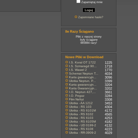
Zapamiętaj mnie
Zapomniane hasło?
Ile Razy Ściągano
Pliki z naszej strony
były ściągane
985884 razy!
Nowe Pliki w Download
I.S. Koral OT 1722
1225
I.S. Szmaragd 90...
1718
I.S. Wawel 2
1770
Schemat Neptun T...
4034
Karta gwarancyjn...
3096
Ulotka Neptun, P...
3399
Karta gwarancyjn...
3204
Karta Gwarancyjn...
3202
I.O. Neptun 427,...
3661
I.O. Pegaz
3284
Film Nefryt
3308
Ulotka - AA 1212
3453
Ulotka - RS 103
4304
Ulotka - RS 6101M
4172
Ulotka - RS 6102
4565
Ulotka - RS 6103
4253
Ulotka - RS 6105M
4182
Ulotka - UD 0199-2
4132
Ulotka - RS 6108
4223
Ulotka - RR-3909-2
4029