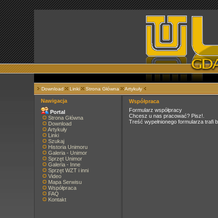
Download
Linki
Strona Główna
Artykuły
Nawigacja
Współpraca
Formularz współpracy
Portal
Chcesz u nas pracować? Pisz!.
Strona Główna
Treść wypełnionego formularza trafi 
Download
Artykuły
Linki
Szukaj
Historia Unimoru
Galeria - Unimor
Sprzęt Unimor
Galeria - Inne
Sprzęt WZT i inni
Video
Mapa Serwisu
Współpraca
FAQ
Kontakt