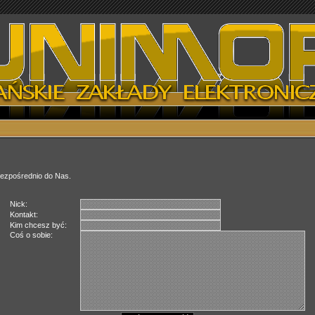
bezpośrednio do Nas.
Nick:
Kontakt:
Kim chcesz być:
Coś o sobie: