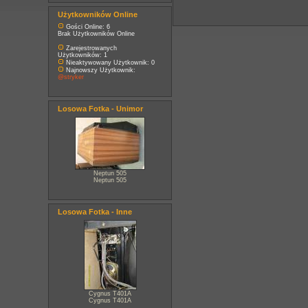
Użytkowników Online
Gości Online: 6
Brak Użytkowników Online
Zarejestrowanych
Użytkowników: 1
Nieaktywowany Użytkownik: 0
Najnowszy Użytkownik:
@stryker
Losowa Fotka - Unimor
Neptun 505
Neptun 505
Losowa Fotka - Inne
Cygnus T401A
Cygnus T401A