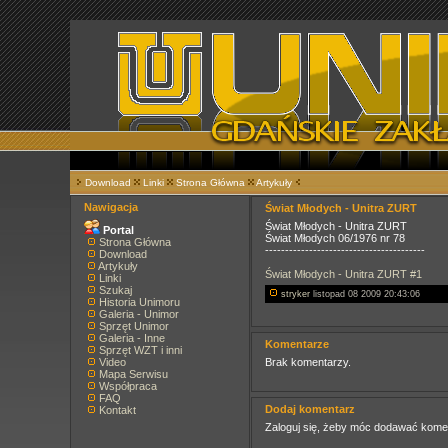
Download
Linki
Strona Główna
Artykuły
Nawigacja
Świat Młodych - Unitra ZURT
Świat Młodych - Unitra ZURT
Portal
Świat Młodych 06/1976 nr 78
Strona Główna
----------------------------------------
Download
Artykuły
Świat Młodych - Unitra ZURT #1
Linki
Szukaj
stryker
listopad 08 2009 20:43:06
Historia Unimoru
Galeria - Unimor
Sprzęt Unimor
Galeria - Inne
Komentarze
Sprzęt WZT i inni
Video
Brak komentarzy.
Mapa Serwisu
Współpraca
FAQ
Dodaj komentarz
Kontakt
Zaloguj się, żeby móc dodawać kome