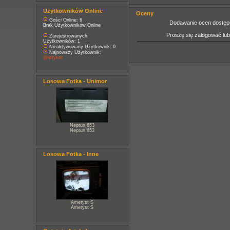
Użytkowników Online
Oceny
Gości Online: 6
Dodawanie ocen dostępn
Brak Użytkowników Online
Proszę się zalogować lu
Zarejestrowanych
Użytkowników: 1
Nieaktywowany Użytkownik: 0
Najnowszy Użytkownik:
@stryker
Losowa Fotka - Unimor
Neptun 653
Neptun 653
Losowa Fotka - Inne
Ametyst S
Ametyst S