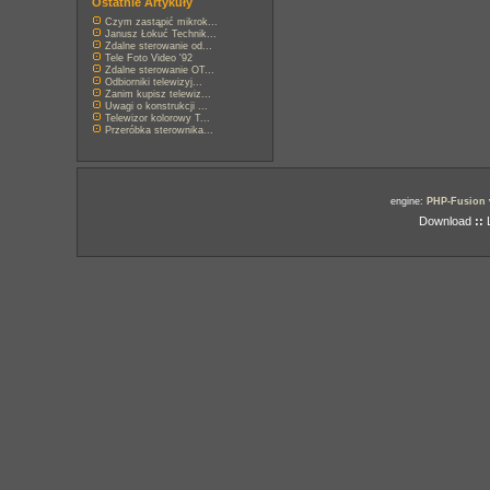
Ostatnie Artykuły
Czym zastąpić mikrok...
Janusz Łokuć Technik...
Zdalne sterowanie od...
Tele Foto Video '92
Zdalne sterowanie OT...
Odbiorniki telewizyj...
Zanim kupisz telewiz...
Uwagi o konstrukcji ...
Telewizor kolorowy T...
Przeróbka sterownika...
engine:
PHP-Fusion
Download
::