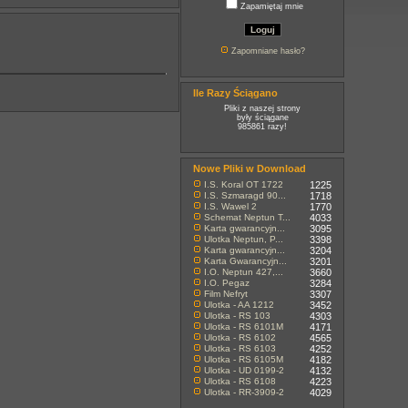
Zapamiętaj mnie
Zapomniane hasło?
Ile Razy Ściągano
Pliki z naszej strony
były ściągane
985861 razy!
Nowe Pliki w Download
I.S. Koral OT 1722
1225
I.S. Szmaragd 90...
1718
I.S. Wawel 2
1770
Schemat Neptun T...
4033
Karta gwarancyjn...
3095
Ulotka Neptun, P...
3398
Karta gwarancyjn...
3204
Karta Gwarancyjn...
3201
I.O. Neptun 427,...
3660
I.O. Pegaz
3284
Film Nefryt
3307
Ulotka - AA 1212
3452
Ulotka - RS 103
4303
Ulotka - RS 6101M
4171
Ulotka - RS 6102
4565
Ulotka - RS 6103
4252
Ulotka - RS 6105M
4182
Ulotka - UD 0199-2
4132
Ulotka - RS 6108
4223
Ulotka - RR-3909-2
4029