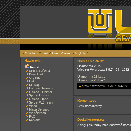
Download
Linki
Strona Główna
Artykuły
Nawigacja
Unimor ma 25 lat
Unimor ma 25 lat
Portal
Wieczór Wybrzeża 5,6,7 - 03 - 1982
Strona Główna
----------------------------------------
Download
Unimor ma 25 lat#1
Artykuły
Unimor ma 25 lat#2
Linki
Szukaj
stryker
październik 18 2007 08:42:27
Historia Unimoru
Galeria - Unimor
Sprzęt Unimor
Galeria - Inne
Komentarze
Sprzęt WZT i inni
Video
Brak komentarzy.
Mapa Serwisu
Współpraca
FAQ
Dodaj komentarz
Kontakt
Zaloguj się, żeby móc dodawać kome