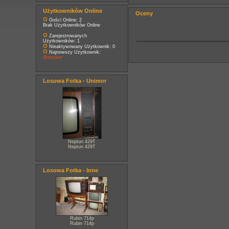
Użytkowników Online
Oceny
Gości Online: 2
Brak Użytkowników Online
Zarejestrowanych
Użytkowników: 1
Nieaktywowany Użytkownik: 0
Najnowszy Użytkownik:
@stryker
Losowa Fotka - Unimor
Neptun 429T
Neptun 429T
Losowa Fotka - Inne
Rubin 714p
Rubin 714p