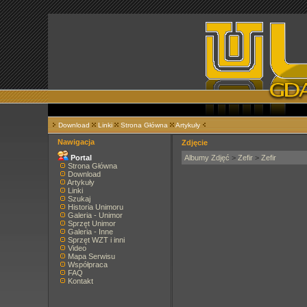
Download
Linki
Strona Główna
Artykuły
Nawigacja
Zdjęcie
Portal
Albumy Zdjęć
>
Zefir
>
Zefir
Strona Główna
Download
Artykuły
Linki
Szukaj
Historia Unimoru
Galeria - Unimor
Sprzęt Unimor
Galeria - Inne
Sprzęt WZT i inni
Video
Mapa Serwisu
Współpraca
FAQ
Kontakt