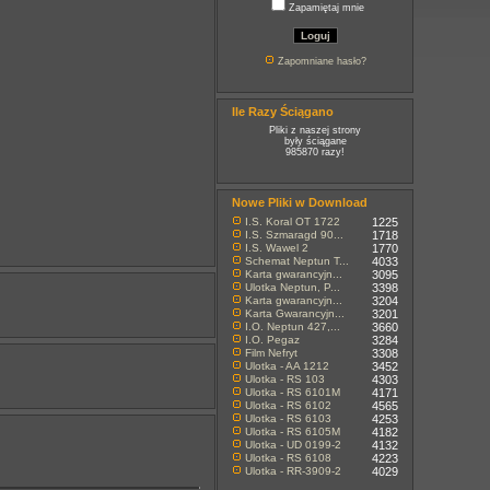
Zapamiętaj mnie
Zapomniane hasło?
Ile Razy Ściągano
Pliki z naszej strony
były ściągane
985870 razy!
Nowe Pliki w Download
I.S. Koral OT 1722
1225
I.S. Szmaragd 90...
1718
I.S. Wawel 2
1770
Schemat Neptun T...
4033
Karta gwarancyjn...
3095
Ulotka Neptun, P...
3398
Karta gwarancyjn...
3204
Karta Gwarancyjn...
3201
I.O. Neptun 427,...
3660
I.O. Pegaz
3284
Film Nefryt
3308
Ulotka - AA 1212
3452
Ulotka - RS 103
4303
Ulotka - RS 6101M
4171
Ulotka - RS 6102
4565
Ulotka - RS 6103
4253
Ulotka - RS 6105M
4182
Ulotka - UD 0199-2
4132
Ulotka - RS 6108
4223
Ulotka - RR-3909-2
4029