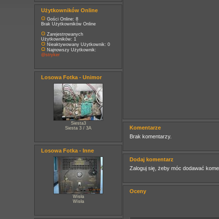
Użytkowników Online
Gości Online: 8
Brak Użytkowników Online
Zarejestrowanych
Użytkowników: 1
Nieaktywowany Użytkownik: 0
Najnowszy Użytkownik:
@stryker
Losowa Fotka - Unimor
Siesta3
Komentarze
Siesta 3 / 3A
Brak komentarzy.
Losowa Fotka - Inne
Dodaj komentarz
Zaloguj się, żeby móc dodawać kome
Oceny
Wisła
Wisła