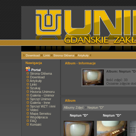
Download
Linki
Strona Główna
Artykuły
Nawigacja
Album - Informacje
Portal
Album: Neptun "D
Strona Główna
Download
Ilość zdjęć: 33
Artykuły
Ostatnie zdjęcie d
Linki
Szukaj
Historia Unimoru
Galeria - Unimor
Sprzęt Unimor
Album
Galeria - Inne
Sprzęt WZT i inni
Albumy Zdjęć
>
Neptun "D"
Video
Mapa Serwisu
Neptun "D"
Neptun "D"
Współpraca
FAQ
Kontakt