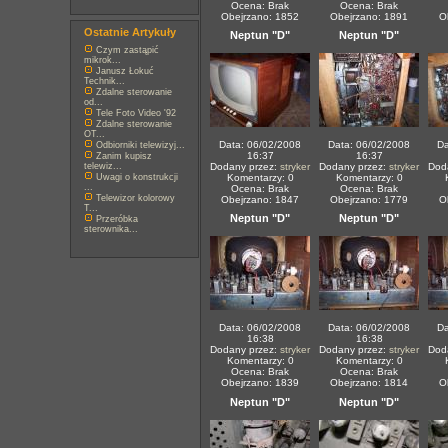
Ocena: Brak
Ocena: Brak
Obejrzano: 1852
Obejrzano: 1891
O
Ostatnie Artykuły
Neptun "D"
Neptun "D"
Czym zastąpić
mikrok...
Janusz Łokuć
Technik...
Zdalne sterowanie
od...
Tele Foto Video '92
Zdalne sterowanie
OT...
Data: 06/02/2008
Data: 06/02/2008
Da
Odbiorniki telewizyj...
16:37
16:37
Zanim kupisz
telewiz...
Dodany przez:
stryker
Dodany przez:
stryker
Dod
Uwagi o konstrukcji
Komentarzy: 0
Komentarzy: 0
...
Ocena: Brak
Ocena: Brak
Telewizor kolorowy
Obejrzano: 1847
Obejrzano: 1779
O
T...
Neptun "D"
Neptun "D"
Przeróbka
sterownika...
Data: 06/02/2008
Data: 06/02/2008
Da
16:38
16:38
Dodany przez:
stryker
Dodany przez:
stryker
Dod
Komentarzy: 0
Komentarzy: 0
Ocena: Brak
Ocena: Brak
Obejrzano: 1839
Obejrzano: 1814
O
Neptun "D"
Neptun "D"