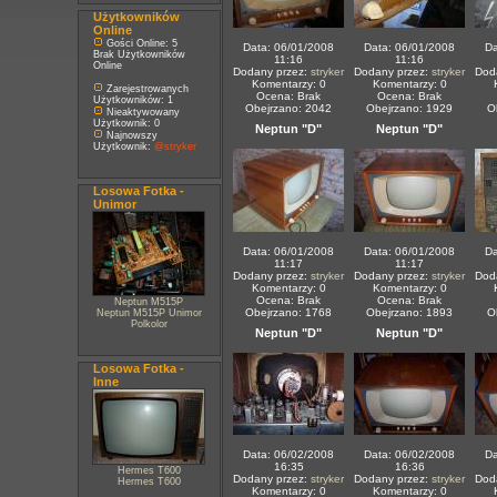
Użytkowników
Online
Gości Online: 5
Data: 06/01/2008
Data: 06/01/2008
Da
Brak Użytkowników
11:16
11:16
Online
Dodany przez:
stryker
Dodany przez:
stryker
Dod
Komentarzy: 0
Komentarzy: 0
Zarejestrowanych
Ocena: Brak
Ocena: Brak
Użytkowników: 1
Obejrzano: 2042
Obejrzano: 1929
O
Nieaktywowany
Użytkownik: 0
Neptun "D"
Neptun "D"
Najnowszy
Użytkownik:
@stryker
Losowa Fotka -
Unimor
Data: 06/01/2008
Data: 06/01/2008
Da
11:17
11:17
Dodany przez:
stryker
Dodany przez:
stryker
Dod
Komentarzy: 0
Komentarzy: 0
Ocena: Brak
Ocena: Brak
Neptun M515P
Obejrzano: 1768
Obejrzano: 1893
O
Neptun M515P Unimor
Polkolor
Neptun "D"
Neptun "D"
Losowa Fotka -
Inne
Data: 06/02/2008
Data: 06/02/2008
Da
16:35
16:36
Hermes T600
Dodany przez:
stryker
Dodany przez:
stryker
Dod
Hermes T600
Komentarzy: 0
Komentarzy: 0