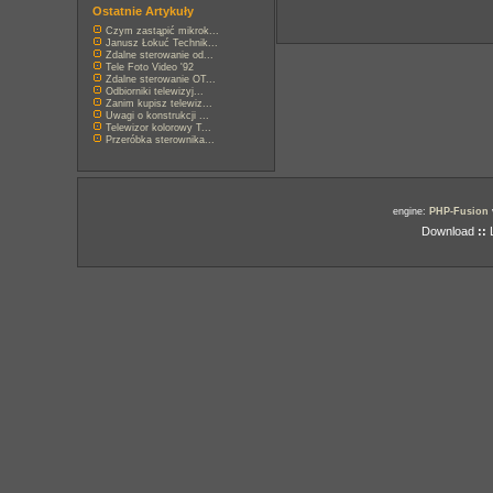
Ostatnie Artykuły
Czym zastąpić mikrok...
Janusz Łokuć Technik...
Zdalne sterowanie od...
Tele Foto Video '92
Zdalne sterowanie OT...
Odbiorniki telewizyj...
Zanim kupisz telewiz...
Uwagi o konstrukcji ...
Telewizor kolorowy T...
Przeróbka sterownika...
engine:
PHP-Fusion
Download
::