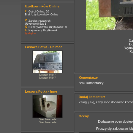
Użytkowników Online
Gości Online: 20
Brak Użytkowników Online
Zarejestrowanych
Użytkowników: 1
Nieaktywowany Użytkownik: 0
Najnowszy Użytkownik:
@stryker
Da
Do
Losowa Fotka - Unimor
Wymia
Ro
Neptun M547
Komentarze
Neptun M547
Brak komentarzy.
Losowa Fotka - Inne
Dodaj komentarz
Zaloguj się, żeby móc dodawać kome
Oceny
Szecherezada
Dodawanie ocen dostępn
Szecherezada
Proszę się zalogować lu