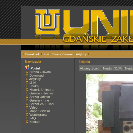
Download
Linki
Strona Główna
Artykuły
Nawigacja
Zdjęcie
Portal
Albumy Zdjęć
>
Neptun 313A
>
Nept
Strona Główna
Download
Artykuły
Linki
Szukaj
Historia Unimoru
Galeria - Unimor
Sprzęt Unimor
Galeria - Inne
Sprzęt WZT i inni
Video
Mapa Serwisu
Współpraca
FAQ
Kontakt