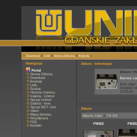
Download
Linki
Strona Główna
Artykuły
Nawigacja
Album - Informacje
Portal
Album: FM
Strona Główna
Download
Bazowy Lam
Artykuły
Ilość zdjęć:
Linki
Ostatnie z
Szukaj
10:53:18
Historia Unimoru
Galeria - Unimor
Sprzęt Unimor
Galeria - Inne
Sprzęt WZT i inni
Album
Video
Mapa Serwisu
Albumy Zdjęć
>
FM 302
Współpraca
FAQ
FM302
FM30
Kontakt