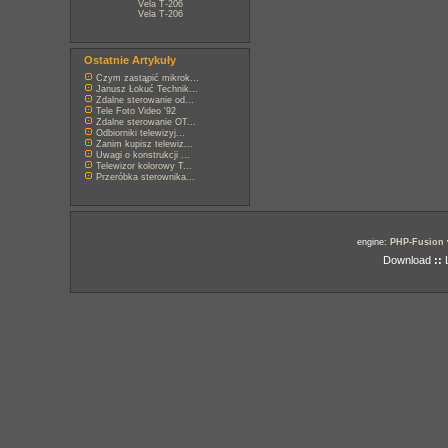
Vela T-206
Vela T-206
Ostatnie Artykuły
Czym zastąpić mikrok...
Janusz Łokuć Technik...
Zdalne sterowanie od...
Tele Foto Video '92
Zdalne sterowanie OT...
Odbiorniki telewizyj...
Zanim kupisz telewiz...
Uwagi o konstrukcji ...
Telewizor kolorowy T...
Przeróbka sterownika...
engine:
PHP-Fusion
Download
::