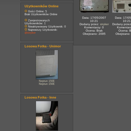
Użytkowników Online
Gości Online: 5
Brak Użytkowników Online
Data: 17/05/2007
Data: 17/0
Zarejestrowanych
10:21
10:21
Użytkowników: 1
Dodany przez:
stryker
Dodany prze
Nieaktywowany Użytkownik: 0
Komentarzy: 0
Komentarz
Najnowszy Użytkownik:
Ocena: Brak
Ocena: B
@stryker
Obejrzano: 2095
Obejrzano:
Losowa Fotka - Unimor
Neptun 150E
Neptun 150E
Losowa Fotka - Inne