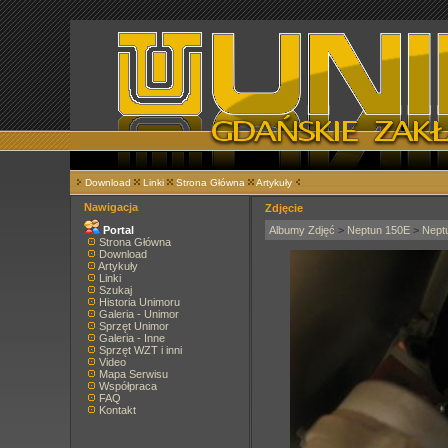
Download
Linki
Strona Główna
Artykuły
Nawigacja
Zdjęcie
Portal
Albumy Zdjęć
>
Neptun 150E
>
Nept
Strona Główna
Download
Artykuły
Linki
Szukaj
Historia Unimoru
Galeria - Unimor
Sprzęt Unimor
Galeria - Inne
Sprzęt WZT i inni
Video
Mapa Serwisu
Współpraca
FAQ
Kontakt