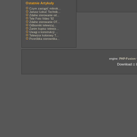
Ostatnie Artykuły
Czym zastąpić mikrok...
Janusz Łokuć Technik...
Zdalne sterowanie od...
Tele Foto Video '92
Zdalne sterowanie OT...
Odbiorniki telewizyj...
Zanim kupisz telewiz...
Uwagi o konstrukcji ...
Telewizor kolorowy T...
Przeróbka sterownika...
engine:
PHP-Fusion
Download
::