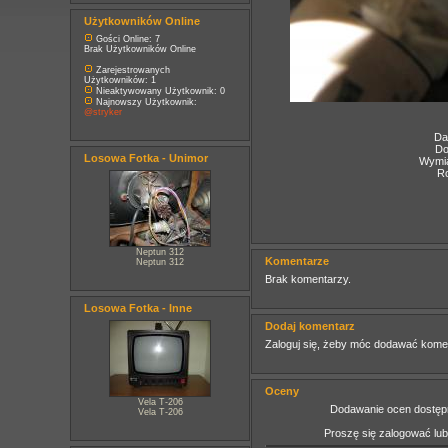
Użytkowników Online
Gości Online: 7
Brak Użytkowników Online
Zarejestrowanych
Użytkowników: 1
Nieaktywowany Użytkownik: 0
Najnowszy Użytkownik:
@stryker
Da
Do
Losowa Fotka - Unimor
Wymia
Ro
Neptun 312
Komentarze
Neptun 312
Brak komentarzy.
Losowa Fotka - Inne
Dodaj komentarz
Zaloguj się, żeby móc dodawać kome
Oceny
Vela T-206
Dodawanie ocen dostępn
Vela T-206
Proszę się zalogować lu