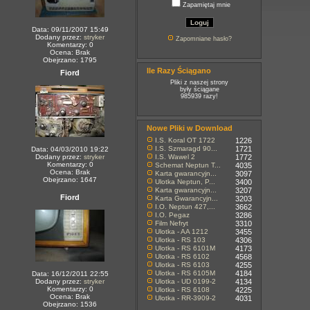
Zapamiętaj mnie
Data: 09/11/2007 15:49
Dodany przez:
stryker
Zapomniane hasło?
Komentarzy: 0
Ocena: Brak
Obejrzano: 1795
Ile Razy Ściągano
Fiord
Pliki z naszej strony
były ściągane
985939 razy!
Nowe Pliki w Download
I.S. Koral OT 1722
1226
I.S. Szmaragd 90...
1721
Data: 04/03/2010 19:22
Dodany przez:
stryker
I.S. Wawel 2
1772
Komentarzy: 0
Schemat Neptun T...
4035
Ocena: Brak
Karta gwarancyjn...
3097
Obejrzano: 1647
Ulotka Neptun, P...
3400
Karta gwarancyjn...
3207
Fiord
Karta Gwarancyjn...
3203
I.O. Neptun 427,...
3662
I.O. Pegaz
3286
Film Nefryt
3310
Ulotka - AA 1212
3455
Ulotka - RS 103
4306
Ulotka - RS 6101M
4173
Ulotka - RS 6102
4568
Ulotka - RS 6103
4255
Ulotka - RS 6105M
4184
Data: 16/12/2011 22:55
Dodany przez:
stryker
Ulotka - UD 0199-2
4134
Komentarzy: 0
Ulotka - RS 6108
4225
Ocena: Brak
Ulotka - RR-3909-2
4031
Obejrzano: 1536