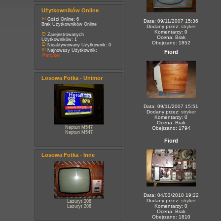
Użytkowników Online
Gości Online: 6
Data: 09/11/2007 15:36
Brak Użytkowników Online
Dodany przez:
stryker
Komentarzy: 0
Zarejestrowanych
Ocena: Brak
Użytkowników: 1
Obejrzano: 1852
Nieaktywowany Użytkownik: 0
Najnowszy Użytkownik:
Fiord
@stryker
Losowa Fotka - Unimor
Data: 09/11/2007 15:51
Dodany przez:
stryker
Komentarzy: 0
Ocena: Brak
Neptun M547
Obejrzano: 1794
Neptun M547
Fiord
Losowa Fotka - Inne
Data: 04/03/2010 19:22
Dodany przez:
stryker
Lazuryt 208
Komentarzy: 0
Lazuryt 208
Ocena: Brak
Obejrzano: 1810