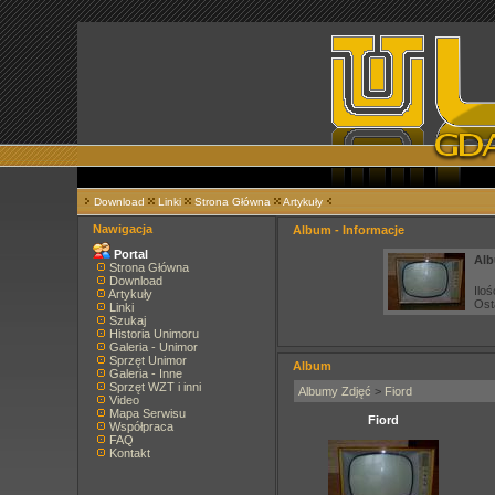
Download
Linki
Strona Główna
Artykuły
Nawigacja
Album - Informacje
Portal
Alb
Strona Główna
Download
Iloś
Artykuły
Ost
Linki
Szukaj
Historia Unimoru
Galeria - Unimor
Sprzęt Unimor
Album
Galeria - Inne
Sprzęt WZT i inni
Albumy Zdjęć
>
Fiord
Video
Mapa Serwisu
Fiord
Współpraca
FAQ
Kontakt