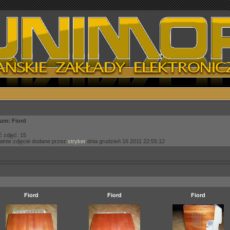
um: Fiord
ć zdjęć: 15
atnie zdjęcie dodane przez
stryker
dnia grudzień 16 2011 22:55:12
Fiord
Fiord
Fiord