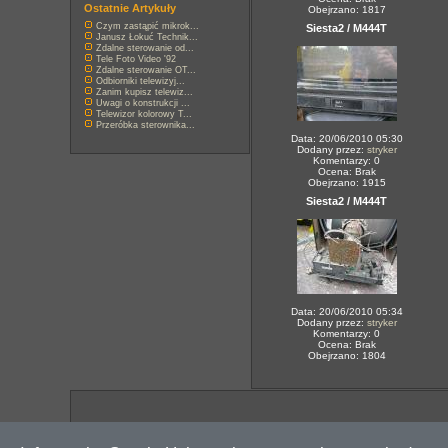
Ostatnie Artykuły
Obejrzano: 1817
Czym zastąpić mikrok...
Siesta2 / M444T
Janusz Łokuć Technik...
Zdalne sterowanie od...
Tele Foto Video '92
Zdalne sterowanie OT...
Odbiorniki telewizyj...
Zanim kupisz telewiz...
Uwagi o konstrukcji ...
Telewizor kolorowy T...
Przeróbka sterownika...
Data: 20/06/2010 05:30
Dodany przez:
stryker
Komentarzy: 0
Ocena: Brak
Obejrzano: 1915
Siesta2 / M444T
Data: 20/06/2010 05:34
Dodany przez:
stryker
Komentarzy: 0
Ocena: Brak
Obejrzano: 1804