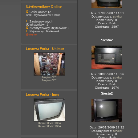
Użytkowników Online
Gości Online: 12
Data: 17/05/2007 14:51
Brak Użytkowników Online
Dodany przez:
stryker
Komentarzy: 0
Zarejestrowanych
Ocena: Brak
Użytkowników: 1
Obejrzano: 2597
Nieaktywowany Użytkownik: 0
Najnowszy Użytkownik:
@stryker
Siesta2
Losowa Fotka - Unimor
Data: 18/05/2007 10:26
Neptun "D"
Dodany przez:
stryker
Neptun "D"
Komentarzy: 0
Ocena: Brak
Obejrzano: 1974
Siesta2
Losowa Fotka - Inne
Diora OTV-C100A
Diora OTV-C100A
Data: 26/01/2009 17:32
Dodany przez:
stryker
Komentarzy: 0
Ocena: Brak