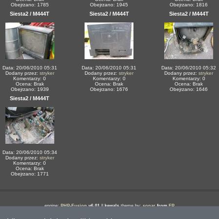
Obejrzano: 1785
Obejrzano: 1945
Obejrzano: 1816
Siesta2 / M444T
Siesta2 / M444T
Siesta2 / M444T
Data: 20/06/2010 05:31
Data: 20/06/2010 05:31
Data: 20/06/2010 05:32
Dodany przez:
stryker
Dodany przez:
stryker
Dodany przez:
stryker
Komentarzy: 0
Komentarzy: 0
Komentarzy: 0
Ocena: Brak
Ocena: Brak
Ocena: Brak
Obejrzano: 1939
Obejrzano: 1676
Obejrzano: 1646
Siesta2 / M444T
Data: 20/06/2010 05:34
Dodany przez:
stryker
Komentarzy: 0
Ocena: Brak
Obejrzano: 1771
engine:
PHP-Fusion
v6.01
||
kewals
theme by:
sonar
from
EP
Download
::
Linki
::
Strona Główna
::
Artykuły