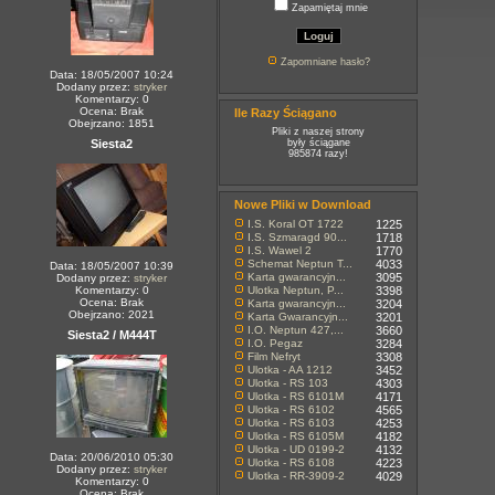
Zapamiętaj mnie
Zapomniane hasło?
Data: 18/05/2007 10:24
Dodany przez:
stryker
Komentarzy: 0
Ocena: Brak
Ile Razy Ściągano
Obejrzano: 1851
Pliki z naszej strony
Siesta2
były ściągane
985874 razy!
Nowe Pliki w Download
I.S. Koral OT 1722
1225
I.S. Szmaragd 90...
1718
I.S. Wawel 2
1770
Schemat Neptun T...
4033
Data: 18/05/2007 10:39
Karta gwarancyjn...
3095
Dodany przez:
stryker
Komentarzy: 0
Ulotka Neptun, P...
3398
Ocena: Brak
Karta gwarancyjn...
3204
Obejrzano: 2021
Karta Gwarancyjn...
3201
I.O. Neptun 427,...
3660
Siesta2 / M444T
I.O. Pegaz
3284
Film Nefryt
3308
Ulotka - AA 1212
3452
Ulotka - RS 103
4303
Ulotka - RS 6101M
4171
Ulotka - RS 6102
4565
Ulotka - RS 6103
4253
Ulotka - RS 6105M
4182
Ulotka - UD 0199-2
4132
Data: 20/06/2010 05:30
Ulotka - RS 6108
4223
Dodany przez:
stryker
Ulotka - RR-3909-2
4029
Komentarzy: 0
Ocena: Brak