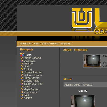
Download
Linki
Strona Główna
Artykuły
Nawigacja
Album - Informacje
Portal
Alb
Strona Główna
Download
Iloś
Artykuły
Ost
Linki
Szukaj
Historia Unimoru
Galeria - Unimor
Sprzęt Unimor
Album
Galeria - Inne
Sprzęt WZT i inni
Albumy Zdjęć
>
Siesta 2
Video
Mapa Serwisu
Siesta2
Współpraca
FAQ
Kontakt