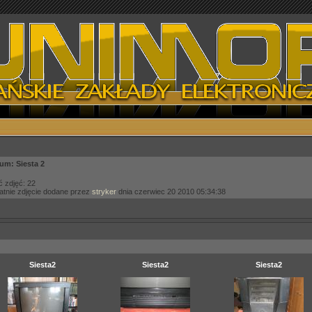
um: Siesta 2
ć zdjęć: 22
atnie zdjęcie dodane przez
stryker
dnia czerwiec 20 2010 05:34:38
Siesta2
Siesta2
Siesta2