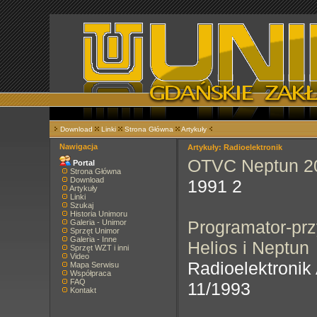
Download
Linki
Strona Główna
Artykuły
Nawigacja
Artykuły: Radioelektronik
OTVC Neptun 20
Portal
Strona Główna
Download
1991 2
Artykuły
Linki
Szukaj
Historia Unimoru
Programator-pr
Galeria - Unimor
Sprzęt Unimor
Galeria - Inne
Helios i Neptun
Sprzęt WZT i inni
Video
Radioelektronik
Mapa Serwisu
Współpraca
FAQ
11/1993
Kontakt