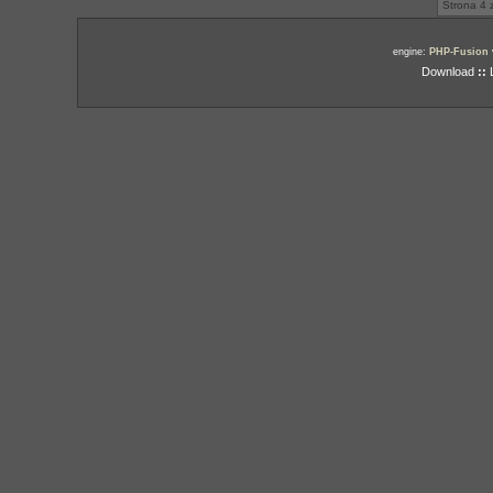
Strona 4 
engine:
PHP-Fusion
Download
::