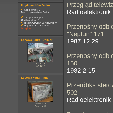
Przegląd telewi
Użytkowników Online
Radioelektronik
Gości Online: 1
Brak Użytkowników Online
Zarejestrowanych
Użytkowników: 1
Nieaktywowany Użytkownik: 0
Przenośny odbio
Najnowszy Użytkownik:
@stryker
"Neptun" 171
1987 12 29
Losowa Fotka - Unimor
Przenośny odbio
150
AA 1212
AA 1212
1982 2 15
Losowa Fotka - Inne
Przeróbka ster
502
Radioelektronik
Ametyst S
Ametyst S