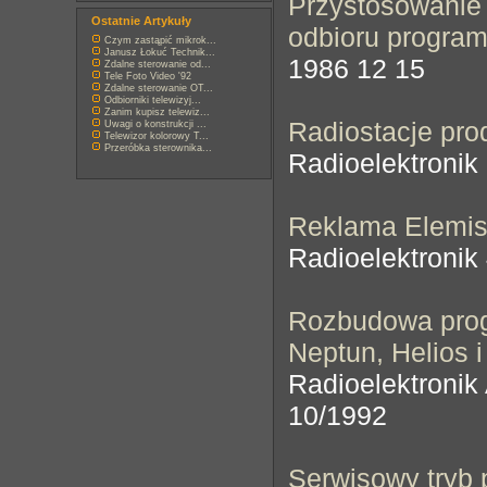
Przystosowani
Ostatnie Artykuły
odbioru progra
Czym zastąpić mikrok...
Janusz Łokuć Technik...
1986 12 15
Zdalne sterowanie od...
Tele Foto Video '92
Zdalne sterowanie OT...
Odbiorniki telewizyj...
Zanim kupisz telewiz...
Radiostacje pro
Uwagi o konstrukcji ...
Telewizor kolorowy T...
Przeróbka sterownika...
Radioelektronik
Reklama Elemi
Radioelektronik
Rozbudowa pro
Neptun, Helios 
Radioelektronik
10/1992
Serwisowy tryb 