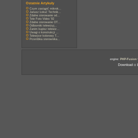
Ostatnie Artykuły
Czym zastąpić mikrok...
Janusz Łokuć Technik...
Zdalne sterowanie od...
Tele Foto Video '92
Zdalne sterowanie OT...
Odbiorniki telewizyj...
Zanim kupisz telewiz...
Uwagi o konstrukcji ...
Telewizor kolorowy T...
Przeróbka sterownika...
engine:
PHP-Fusion
Download
::