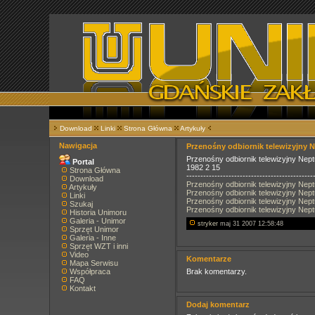
Download
Linki
Strona Główna
Artykuły
Nawigacja
Przenośny odbiornik telewizyjny 
Przenośny odbiornik telewizyjny Nep
Portal
1982 2 15
Strona Główna
---------------------------------------------
Download
Przenośny odbiornik telewizyjny Nep
Artykuły
Przenośny odbiornik telewizyjny Nep
Linki
Przenośny odbiornik telewizyjny Nep
Szukaj
Przenośny odbiornik telewizyjny Nep
Historia Unimoru
Galeria - Unimor
stryker
maj 31 2007 12:58:48
Sprzęt Unimor
Galeria - Inne
Sprzęt WZT i inni
Video
Komentarze
Mapa Serwisu
Współpraca
Brak komentarzy.
FAQ
Kontakt
Dodaj komentarz