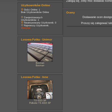
Zaloguj się, żeby móc dodawać kome
Użytkowników Online
Gości Online: 1
Brak Użytkowników Online
Oceny
Dodawanie ocen dostępn
Zarejestrowanych
Użytkowników: 1
Nieaktywowany Użytkownik: 0
Proszę się zalogować lu
Najnowszy Użytkownik:
@stryker
Losowa Fotka - Unimor
Bosman
Bosman
Losowa Fotka - Inne
TS 4315 SP
Polkolor TS 4315 SP