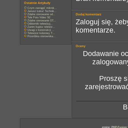
Ostatnie Artykuły
Czym zastąpić mikrok...
Janusz Łokuć Technik...
Dodaj komentarz
Zdalne sterowanie od...
Tele Foto Video '92
Zaloguj się, ż
Zdalne sterowanie OT...
Odbiorniki telewizyj...
Zanim kupisz telewiz...
komentarze.
Uwagi o konstrukcji ...
Telewizor kolorowy T...
Przeróbka sterownika...
Oceny
Dodawanie oce
zalogowan
Proszę s
zarejestrowa
B
engine:
PHP-Fusion