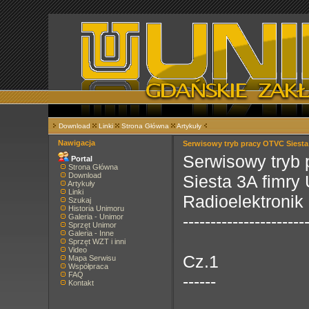
Download
Linki
Strona Główna
Artykuły
Nawigacja
Serwisowy tryb pracy OTVC Siesta 
Serwisowy tryb 
Portal
Strona Główna
Download
Siesta 3A fimry
Artykuły
Linki
Radioelektronik
Szukaj
Historia Unimoru
----------------------
Galeria - Unimor
Sprzęt Unimor
Galeria - Inne
Sprzęt WZT i inni
Video
Cz.1
Mapa Serwisu
Współpraca
FAQ
------
Kontakt