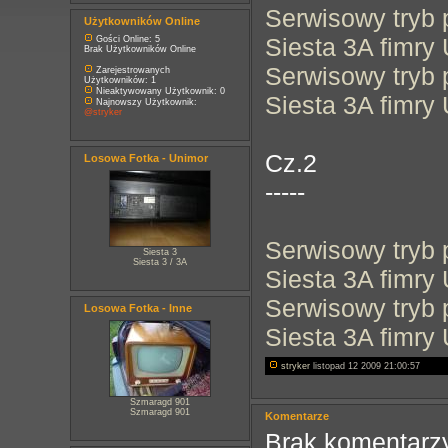
Serwisowy tryb 
Użytkowników Online
Siesta 3A fimry
Gości Online: 5
Brak Użytkowników Online
Serwisowy tryb 
Zarejestrowanych
Użytkowników: 1
Nieaktywowany Użytkownik: 0
Siesta 3A fimry
Najnowszy Użytkownik:
@stryker
Cz.2
Losowa Fotka - Unimor
-----
Serwisowy tryb 
Siesta 3
Siesta 3 / 3A
Siesta 3A fimry
Serwisowy tryb 
Losowa Fotka - Inne
Siesta 3A fimry
stryker
listopad 12 2009 21:00:57
Szmaragd 901
Szmaragd 901
Komentarze
Brak komentarzy