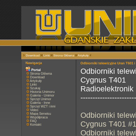
Download
Linki
Strona Główna
Artykuły
Nawigacja
Odbiorniki telewizyjne Uran T601 
Odbiorniki telew
Portal
Strona Główna
Download
Cygnus T401
Artykuły
Linki
Radioelektronik
Szukaj
Historia Unimoru
----------------------
Galeria - Unimor
Sprzęt Unimor
Galeria - Inne
Sprzęt WZT i inni
Video
Odbiorniki telew
Mapa Serwisu
Współpraca
FAQ
Cygnus T401 #
Kontakt
Odbiorniki telew