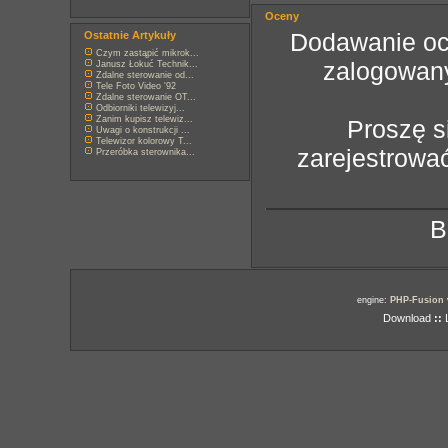
Oceny
Dodawanie oce
Ostatnie Artykuły
Czym zastąpić mikrok...
zalogowan
Janusz Łokuć Technik...
Zdalne sterowanie od...
Tele Foto Video '92
Zdalne sterowanie OT...
Odbiorniki telewizyj...
Zanim kupisz telewiz...
Proszę s
Uwagi o konstrukcji ...
Telewizor kolorowy T...
zarejestrowa
Przeróbka sterownika...
B
engine:
PHP-Fusion
Download
::