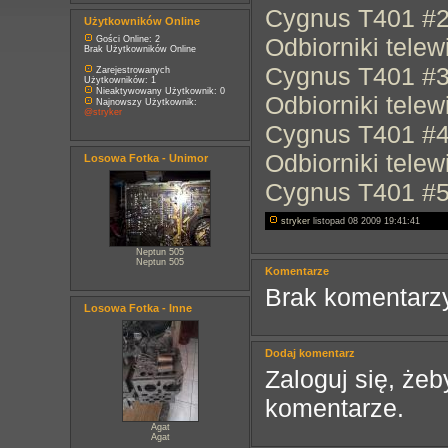
Cygnus T401 #
Użytkowników Online
Odbiorniki telew
Gości Online: 2
Brak Użytkowników Online
Cygnus T401 #
Zarejestrowanych
Użytkowników: 1
Nieaktywowany Użytkownik: 0
Odbiorniki telew
Najnowszy Użytkownik:
@stryker
Cygnus T401 #
Odbiorniki telew
Losowa Fotka - Unimor
Cygnus T401 #
stryker
listopad 08 2009 19:41:41
Neptun 505
Neptun 505
Komentarze
Brak komentarzy
Losowa Fotka - Inne
Dodaj komentarz
Zaloguj się, ż
komentarze.
Agat
Agat