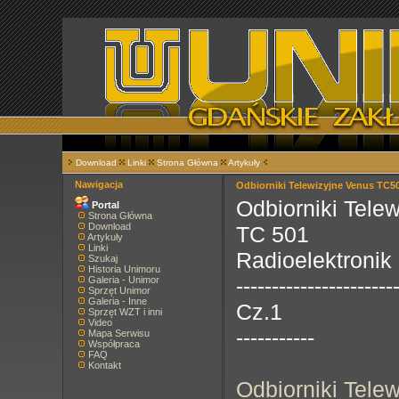
Download
Linki
Strona Główna
Artykuły
Nawigacja
Odbiorniki Telewizyjne Venus TC50
Odbiorniki Tele
Portal
Strona Główna
Download
TC 501
Artykuły
Linki
Radioelektronik
Szukaj
Historia Unimoru
----------------------
Galeria - Unimor
Sprzęt Unimor
Galeria - Inne
Cz.1
Sprzęt WZT i inni
Video
-----------
Mapa Serwisu
Współpraca
FAQ
Kontakt
Odbiorniki Tele