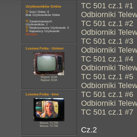
TC 501 cz.1 #1
Użytkowników Online
Odbiorniki Tele
Gości Online: 6
Brak Użytkowników Online
TC 501 cz.1 #2
Zarejestrowanych
Użytkowników: 1
Nieaktywowany Użytkownik: 0
Odbiorniki Tele
Najnowszy Użytkownik:
@stryker
TC 501 cz.1 #3
Odbiorniki Tele
Losowa Fotka - Unimor
TC 501 cz.1 #4
Odbiorniki Tele
TC 501 cz.1 #5
Neptun 313A
Neptun 313A
Odbiorniki Tele
TC 501 cz.1 #6
Losowa Fotka - Inne
Odbiorniki Tele
TC 501 cz.1 #7
Wenus TC700
Wenus TC700
Cz.2