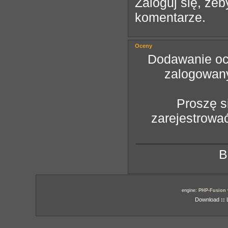
Zaloguj się, ż
komentarze.
Oceny
Dodawanie oce
zalogowan
Proszę s
zarejestrowa
B
engine:
PHP-Fusion
Download
::