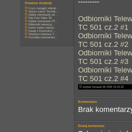
---------
Ostatnie Artykuły
Czym zastąpić mikrok...
Janusz Łokuć Technik...
Zdalne sterowanie od...
Odbiorniki Tele
Tele Foto Video '92
Zdalne sterowanie OT...
Odbiorniki telewizyj...
TC 501 cz.2 #1
Zanim kupisz telewiz...
Uwagi o konstrukcji ...
Odbiorniki Tele
Telewizor kolorowy T...
Przeróbka sterownika...
TC 501 cz.2 #2
Odbiorniki Tele
TC 501 cz.2 #3
Odbiorniki Tele
TC 501 cz.2 #4
stryker
listopad 08 2009 19:32:42
Komentarze
Brak komentarzy
Dodaj komentarz