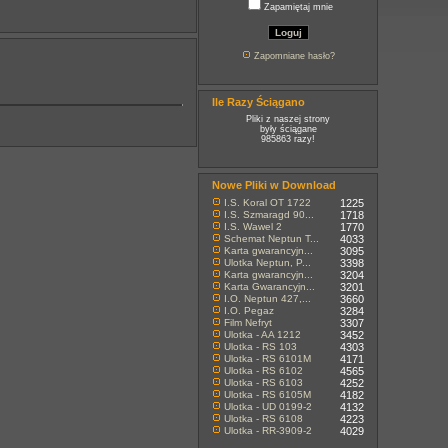
Zapamiętaj mnie
Zapomniane hasło?
Ile Razy Ściągano
Pliki z naszej strony
były ściągane
985863 razy!
Nowe Pliki w Download
I.S. Koral OT 1722
1225
I.S. Szmaragd 90...
1718
I.S. Wawel 2
1770
Schemat Neptun T...
4033
Karta gwarancyjn...
3095
Ulotka Neptun, P...
3398
Karta gwarancyjn...
3204
Karta Gwarancyjn...
3201
I.O. Neptun 427,...
3660
I.O. Pegaz
3284
Film Nefryt
3307
Ulotka - AA 1212
3452
Ulotka - RS 103
4303
Ulotka - RS 6101M
4171
Ulotka - RS 6102
4565
Ulotka - RS 6103
4252
Ulotka - RS 6105M
4182
Ulotka - UD 0199-2
4132
Ulotka - RS 6108
4223
Ulotka - RR-3909-2
4029