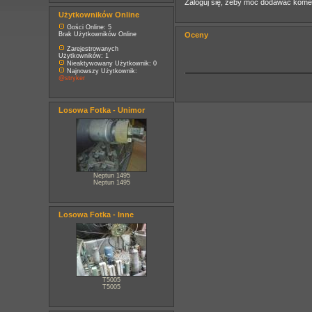
Zaloguj się, żeby móc dodawać kome
Użytkowników Online
Gości Online: 5
Brak Użytkowników Online
Oceny
Zarejestrowanych
Użytkowników: 1
Nieaktywowany Użytkownik: 0
Najnowszy Użytkownik:
@stryker
Losowa Fotka - Unimor
Neptun 1495
Neptun 1495
Losowa Fotka - Inne
T5005
T5005