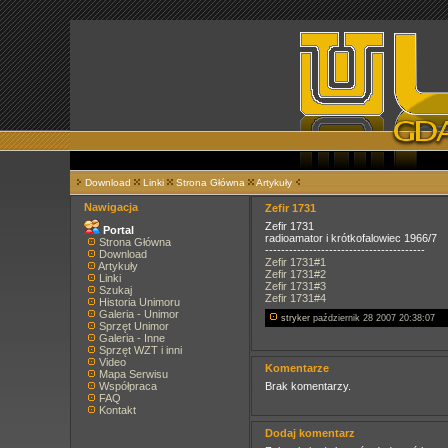
Download
Linki
Strona Główna
Artykuły
Nawigacja
Zefir 1731
Zefir 1731
Portal
radioamator i krótkofalowiec 1966/7
Strona Główna
----------------------------------------
Download
Zefir 1731#1
Artykuły
Zefir 1731#2
Linki
Zefir 1731#3
Szukaj
Zefir 1731#4
Historia Unimoru
Galeria - Unimor
stryker
październik 28 2007 20:38:07
Sprzęt Unimor
Galeria - Inne
Sprzęt WZT i inni
Video
Komentarze
Mapa Serwisu
Współpraca
Brak komentarzy.
FAQ
Kontakt
Dodaj komentarz