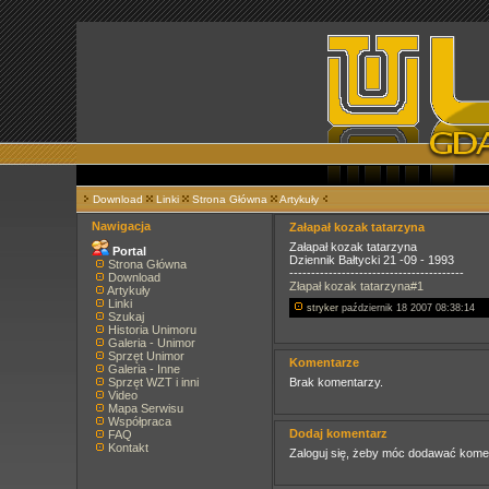
Download
Linki
Strona Główna
Artykuły
Nawigacja
Załapał kozak tatarzyna
Załapał kozak tatarzyna
Portal
Dziennik Bałtycki 21 -09 - 1993
Strona Główna
----------------------------------------
Download
Złapał kozak tatarzyna#1
Artykuły
Linki
stryker
październik 18 2007 08:38:14
Szukaj
Historia Unimoru
Galeria - Unimor
Sprzęt Unimor
Komentarze
Galeria - Inne
Sprzęt WZT i inni
Brak komentarzy.
Video
Mapa Serwisu
Współpraca
Dodaj komentarz
FAQ
Kontakt
Zaloguj się, żeby móc dodawać kome