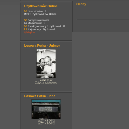
Oceny
Użytkowników Online
Gości Online: 2
Brak Użytkowników Online
Zarejestrowanych
Użytkowników: 1
Nieaktywowany Użytkownik: 0
Najnowszy Użytkownik:
@stryker
Losowa Fotka - Unimor
Zdjęcie 10
Zdjęcia zakładowe
Losowa Fotka - Inne
WZT KS-0042
WZT KS-0042