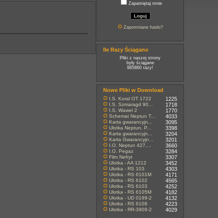
Zapamiętaj mnie
Zapomniane hasło?
Ile Razy Ściągano
Pliki z naszej strony
były ściągane
985860 razy!
Nowe Pliki w Download
I.S. Koral OT 1722
1225
I.S. Szmaragd 90...
1718
I.S. Wawel 2
1770
Schemat Neptun T...
4033
Karta gwarancyjn...
3095
Ulotka Neptun, P...
3398
Karta gwarancyjn...
3204
Karta Gwarancyjn...
3201
I.O. Neptun 427,...
3660
I.O. Pegaz
3284
Film Nefryt
3307
Ulotka - AA 1212
3452
Ulotka - RS 103
4303
Ulotka - RS 6101M
4171
Ulotka - RS 6102
4565
Ulotka - RS 6103
4252
Ulotka - RS 6105M
4182
Ulotka - UD 0199-2
4132
Ulotka - RS 6108
4223
Ulotka - RR-3909-2
4029