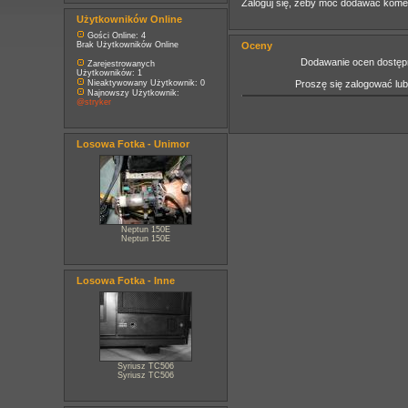
Zaloguj się, żeby móc dodawać kome
Użytkowników Online
Gości Online: 4
Brak Użytkowników Online
Oceny
Dodawanie ocen dostępn
Zarejestrowanych
Użytkowników: 1
Nieaktywowany Użytkownik: 0
Proszę się zalogować lu
Najnowszy Użytkownik:
@stryker
Losowa Fotka - Unimor
Neptun 150E
Neptun 150E
Losowa Fotka - Inne
Syriusz TC506
Syriusz TC506