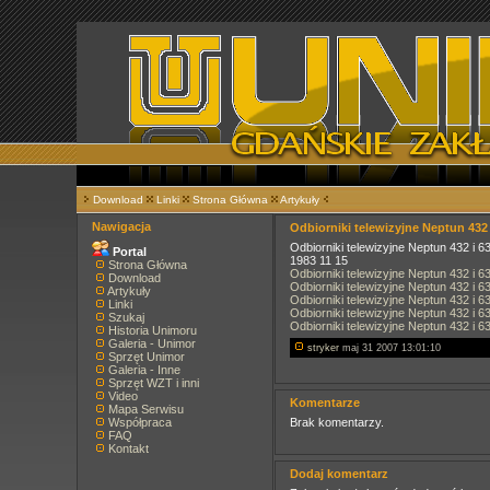
Download
Linki
Strona Główna
Artykuły
Nawigacja
Odbiorniki telewizyjne Neptun 432 
Odbiorniki telewizyjne Neptun 432 i 6
Portal
1983 11 15
Strona Główna
Odbiorniki telewizyjne Neptun 432 i 6
Download
Odbiorniki telewizyjne Neptun 432 i 6
Artykuły
Odbiorniki telewizyjne Neptun 432 i 6
Linki
Odbiorniki telewizyjne Neptun 432 i 6
Szukaj
Odbiorniki telewizyjne Neptun 432 i 6
Historia Unimoru
Galeria - Unimor
stryker
maj 31 2007 13:01:10
Sprzęt Unimor
Galeria - Inne
Sprzęt WZT i inni
Video
Komentarze
Mapa Serwisu
Współpraca
Brak komentarzy.
FAQ
Kontakt
Dodaj komentarz