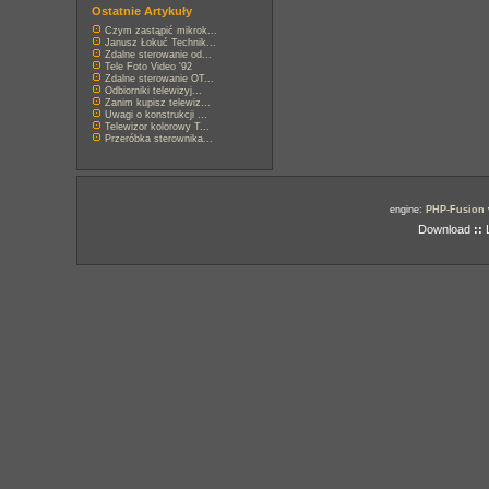
Ostatnie Artykuły
Czym zastąpić mikrok...
Janusz Łokuć Technik...
Zdalne sterowanie od...
Tele Foto Video '92
Zdalne sterowanie OT...
Odbiorniki telewizyj...
Zanim kupisz telewiz...
Uwagi o konstrukcji ...
Telewizor kolorowy T...
Przeróbka sterownika...
engine:
PHP-Fusion
Download
::