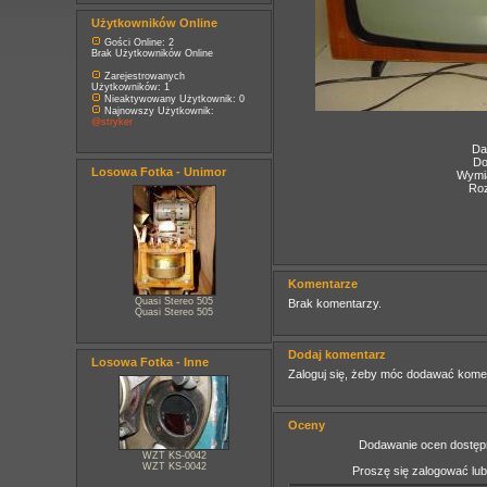
Użytkowników Online
Gości Online: 2
Brak Użytkowników Online
Zarejestrowanych
Użytkowników: 1
Nieaktywowany Użytkownik: 0
Najnowszy Użytkownik:
@stryker
Da
Do
Losowa Fotka - Unimor
Wymia
Roz
Komentarze
Quasi Stereo 505
Brak komentarzy.
Quasi Stereo 505
Dodaj komentarz
Losowa Fotka - Inne
Zaloguj się, żeby móc dodawać kome
Oceny
Dodawanie ocen dostępn
WZT KS-0042
WZT KS-0042
Proszę się zalogować lu