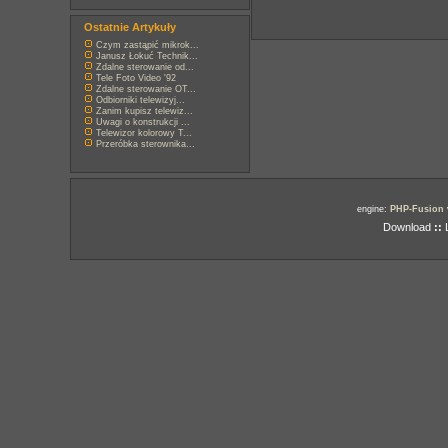
Ostatnie Artykuły
Czym zastąpić mikrok...
Janusz Łokuć Technik...
Zdalne sterowanie od...
Tele Foto Video '92
Zdalne sterowanie OT...
Odbiorniki telewizyj...
Zanim kupisz telewiz...
Uwagi o konstrukcji ...
Telewizor kolorowy T...
Przeróbka sterownika...
engine:
PHP-Fusion
Download
::