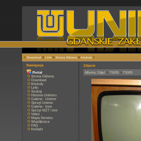
Download
Linki
Strona Główna
Artykuły
Nawigacja
Zdjęcie
Portal
Albumy Zdjęć
>
T5005
>
T5005
Strona Główna
Download
Artykuły
Linki
Szukaj
Historia Unimoru
Galeria - Unimor
Sprzęt Unimor
Galeria - Inne
Sprzęt WZT i inni
Video
Mapa Serwisu
Współpraca
FAQ
Kontakt