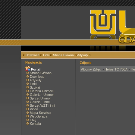
Download
Linki
Strona Główna
Artykuły
Nawigacja
Zdjęcie
Portal
Albumy Zdjęć
>
Helios TC 706A
>
He
Strona Główna
Download
Artykuły
Linki
Szukaj
Historia Unimoru
Galeria - Unimor
Sprzęt Unimor
Galeria - Inne
Sprzęt WZT i inni
Video
Mapa Serwisu
Współpraca
FAQ
Kontakt