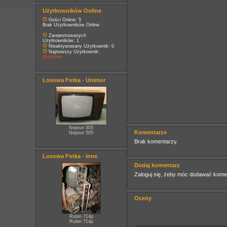
Użytkowników Online
Gości Online: 5
Brak Użytkowników Online
Zarejestrowanych
Użytkowników: 1
Nieaktywowany Użytkownik: 0
Najnowszy Użytkownik:
@stryker
Losowa Fotka - Unimor
Neptun 505
Komentarze
Neptun 505
Brak komentarzy.
Losowa Fotka - Inne
Dodaj komentarz
Zaloguj się, żeby móc dodawać kome
Oceny
Rubin 714p
Rubin 714p