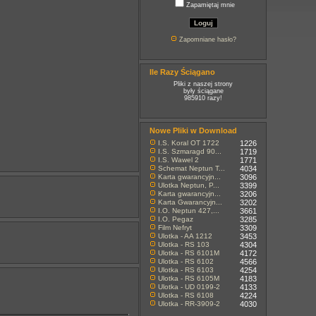
Zapamiętaj mnie
Zapomniane hasło?
Ile Razy Ściągano
Pliki z naszej strony
były ściągane
985910 razy!
Nowe Pliki w Download
I.S. Koral OT 1722
1226
I.S. Szmaragd 90...
1719
I.S. Wawel 2
1771
Schemat Neptun T...
4034
Karta gwarancyjn...
3096
Ulotka Neptun, P...
3399
Karta gwarancyjn...
3206
Karta Gwarancyjn...
3202
I.O. Neptun 427,...
3661
I.O. Pegaz
3285
Film Nefryt
3309
Ulotka - AA 1212
3453
Ulotka - RS 103
4304
Ulotka - RS 6101M
4172
Ulotka - RS 6102
4566
Ulotka - RS 6103
4254
Ulotka - RS 6105M
4183
Ulotka - UD 0199-2
4133
Ulotka - RS 6108
4224
Ulotka - RR-3909-2
4030