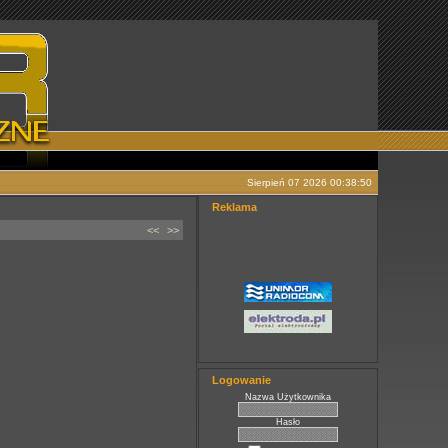
Sierpień 07 2026 00:38:50
Reklama
<<
>>
Logowanie
Nazwa Użytkownika
Hasło