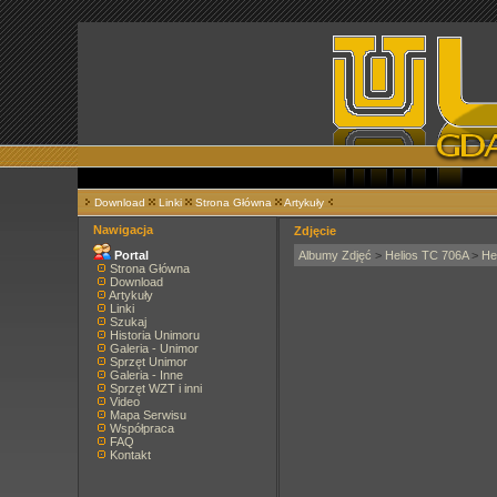
Download
Linki
Strona Główna
Artykuły
Nawigacja
Zdjęcie
Portal
Albumy Zdjęć
>
Helios TC 706A
>
He
Strona Główna
Download
Artykuły
Linki
Szukaj
Historia Unimoru
Galeria - Unimor
Sprzęt Unimor
Galeria - Inne
Sprzęt WZT i inni
Video
Mapa Serwisu
Współpraca
FAQ
Kontakt