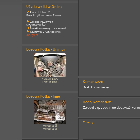
Użytkowników Online
Gości Online: 2
Brak Użytkowników Online
Zarejestrowanych
Użytkowników: 1
Nieaktywowany Użytkownik: 0
Najnowszy Użytkownik:
@stryker
Losowa Fotka - Unimor
Neptun 150C
Komentarze
Neptun 150C
Brak komentarzy.
Losowa Fotka - Inne
Dodaj komentarz
Zaloguj się, żeby móc dodawać kome
Oceny
Ametyst S
Ametyst S