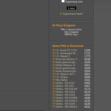
Zapamiętaj mnie
Zapomniane hasło?
Ile Razy Ściągano
Pliki z naszej strony
były ściągane
986052 razy!
Nowe Pliki w Download
I.S. Koral OT 1722
1228
I.S. Szmaragd 90...
1722
I.S. Wawel 2
1773
Schemat Neptun T...
4036
Karta gwarancyjn...
3100
Ulotka Neptun, P...
3401
Karta gwarancyjn...
3209
Karta Gwarancyjn...
3204
I.O. Neptun 427,...
3663
I.O. Pegaz
3286
Film Nefryt
3311
Ulotka - AA 1212
3455
Ulotka - RS 103
4307
Ulotka - RS 6101M
4173
Ulotka - RS 6102
4570
Ulotka - RS 6103
4255
Ulotka - RS 6105M
4186
Ulotka - UD 0199-2
4135
Ulotka - RS 6108
4228
Ulotka - RR-3909-2
4032