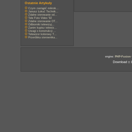
Ostatnie Artykuły
Czym zastąpić mikrok...
Janusz Łokuć Technik...
Zdalne sterowanie od...
Tele Foto Video '92
Zdalne sterowanie OT...
Odbiorniki telewizyj...
Zanim kupisz telewiz...
Uwagi o konstrukcji ...
Telewizor kolorowy T...
Przeróbka sterownika...
engine:
PHP-Fusion
Download
::