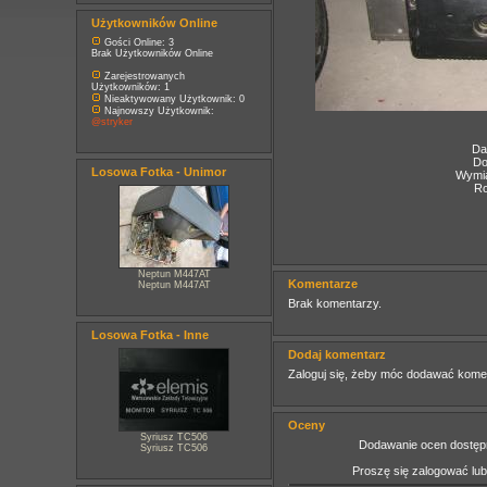
Użytkowników Online
Gości Online: 3
Brak Użytkowników Online
Zarejestrowanych
Użytkowników: 1
Nieaktywowany Użytkownik: 0
Najnowszy Użytkownik:
@stryker
Da
Do
Losowa Fotka - Unimor
Wymia
Ro
Neptun M447AT
Komentarze
Neptun M447AT
Brak komentarzy.
Losowa Fotka - Inne
Dodaj komentarz
Zaloguj się, żeby móc dodawać kome
Oceny
Syriusz TC506
Dodawanie ocen dostępn
Syriusz TC506
Proszę się zalogować lu