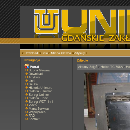
Download
Linki
Strona Główna
Artykuły
Nawigacja
Zdjęcie
Portal
Albumy Zdjęć
>
Helios TC 706A
>
He
Strona Główna
Download
Artykuły
Linki
Szukaj
Historia Unimoru
Galeria - Unimor
Sprzęt Unimor
Galeria - Inne
Sprzęt WZT i inni
Video
Mapa Serwisu
Współpraca
FAQ
Kontakt