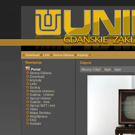
Download
Linki
Strona Główna
Artykuły
Nawigacja
Zdjęcie
Portal
Albumy Zdjęć
>
Agat
>
Agat
Strona Główna
Download
Artykuły
Linki
Szukaj
Historia Unimoru
Galeria - Unimor
Sprzęt Unimor
Galeria - Inne
Sprzęt WZT i inni
Video
Mapa Serwisu
Współpraca
FAQ
Kontakt