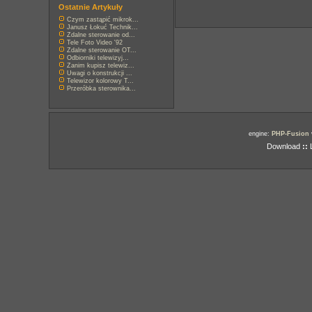
Ostatnie Artykuły
Czym zastąpić mikrok...
Janusz Łokuć Technik...
Zdalne sterowanie od...
Tele Foto Video '92
Zdalne sterowanie OT...
Odbiorniki telewizyj...
Zanim kupisz telewiz...
Uwagi o konstrukcji ...
Telewizor kolorowy T...
Przeróbka sterownika...
engine:
PHP-Fusion
Download
::