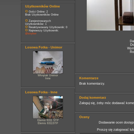
Użytkowników Online
Gości Online: 2
Brak Użytkowników Online
Zarejestrowanych
Użytkowników: 1
Nieaktywowany Użytkownik: 0
Najnowszy Użytkownik:
@stryker
Da
Do
Losowa Fotka - Unimor
Wymi
Ro
Wkrętak Unimor
Komentarze
Inne
Brak komentarzy.
Losowa Fotka - Inne
Dodaj komentarz
Zaloguj się, żeby móc dodawać kome
Oceny
Elemis 6311 STP
Dodawanie ocen dostępn
Elemis 6311STP
Proszę się zalogować lu