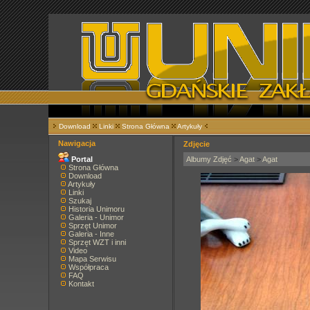
Download
Linki
Strona Główna
Artykuły
Nawigacja
Zdjęcie
Portal
Albumy Zdjęć
>
Agat
>
Agat
Strona Główna
Download
Artykuły
Linki
Szukaj
Historia Unimoru
Galeria - Unimor
Sprzęt Unimor
Galeria - Inne
Sprzęt WZT i inni
Video
Mapa Serwisu
Współpraca
FAQ
Kontakt