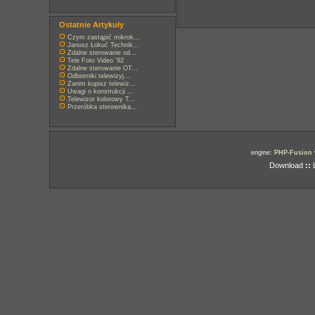
Ostatnie Artykuły
Czym zastąpić mikrok...
Janusz Łokuć Technik...
Zdalne sterowanie od...
Tele Foto Video '92
Zdalne sterowanie OT...
Odbiorniki telewizyj...
Zanim kupisz telewiz...
Uwagi o konstrukcji ...
Telewizor kolorowy T...
Przeróbka sterownika...
engine:
PHP-Fusion
Download
::