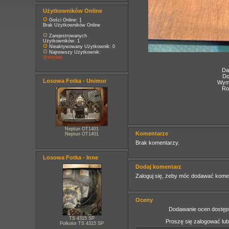
Użytkowników Online
Gości Online: 1
Brak Użytkowników Online
Zarejestrowanych
Użytkowników: 1
Nieaktywowany Użytkownik: 0
Najnowszy Użytkownik:
@stryker
Da
Do
Losowa Fotka - Unimor
Wymi
Ro
Neptun OT1401
Komentarze
Neptun OT1401
Brak komentarzy.
Losowa Fotka - Inne
Dodaj komentarz
Zaloguj się, żeby móc dodawać kome
Oceny
Dodawanie ocen dostępn
TS 4315 SP
Proszę się zalogować lu
Polkolor TS 4315 SP