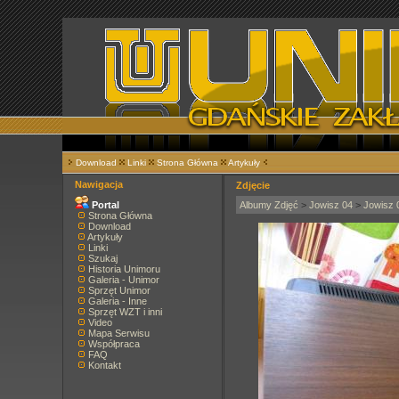
Download
Linki
Strona Główna
Artykuły
Nawigacja
Zdjęcie
Portal
Albumy Zdjęć
>
Jowisz 04
>
Jowisz 
Strona Główna
Download
Artykuły
Linki
Szukaj
Historia Unimoru
Galeria - Unimor
Sprzęt Unimor
Galeria - Inne
Sprzęt WZT i inni
Video
Mapa Serwisu
Współpraca
FAQ
Kontakt