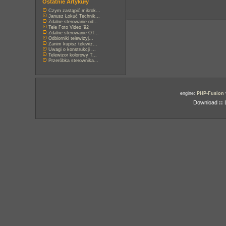
Ostatnie Artykuły
Czym zastąpić mikrok...
Janusz Łokuć Technik...
Zdalne sterowanie od...
Tele Foto Video '92
Zdalne sterowanie OT...
Odbiorniki telewizyj...
Zanim kupisz telewiz...
Uwagi o konstrukcji ...
Telewizor kolorowy T...
Przeróbka sterownika...
engine:
PHP-Fusion
Download
::