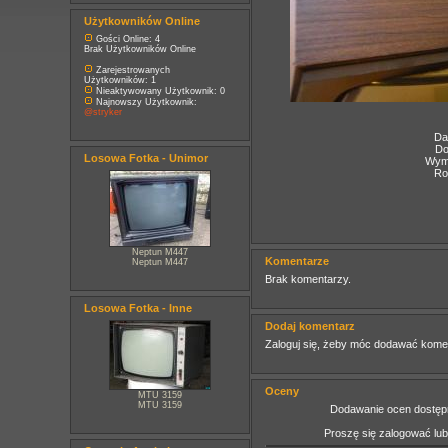
Użytkowników Online
Gości Online: 4
Brak Użytkowników Online
Zarejestrowanych
Użytkowników: 1
Nieaktywowany Użytkownik: 0
Najnowszy Użytkownik:
@stryker
Da
Do
Losowa Fotka - Unimor
Wymi
Ro
Neptun M447
Komentarze
Neptun M447
Brak komentarzy.
Losowa Fotka - Inne
Dodaj komentarz
Zaloguj się, żeby móc dodawać kome
Oceny
MTU 3159
MTU 3159
Dodawanie ocen dostępn
Proszę się zalogować lu