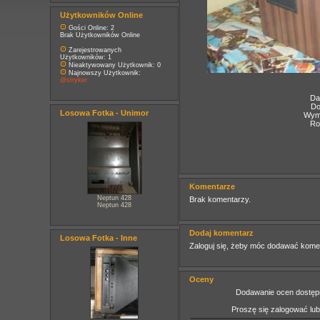
Użytkowników Online
Gości Online: 2
Brak Użytkowników Online
Zarejestrowanych
Użytkowników: 1
Nieaktywowany Użytkownik: 0
Najnowszy Użytkownik:
@stryker
Da
Do
Losowa Fotka - Unimor
Wymi
Ro
Komentarze
Neptun 428
Brak komentarzy.
Neptun 428
Dodaj komentarz
Losowa Fotka - Inne
Zaloguj się, żeby móc dodawać kome
Oceny
Dodawanie ocen dostępn
Proszę się zalogować lu