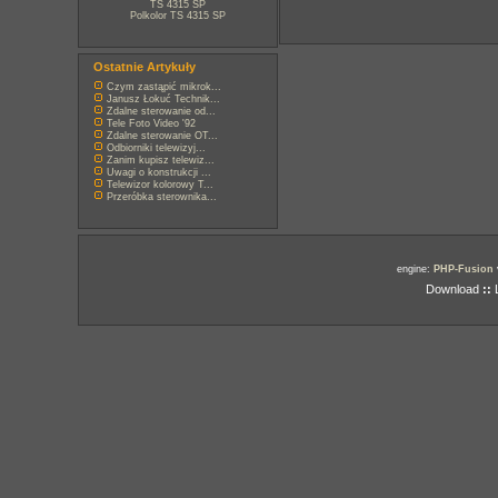
TS 4315 SP
Polkolor TS 4315 SP
Ostatnie Artykuły
Czym zastąpić mikrok...
Janusz Łokuć Technik...
Zdalne sterowanie od...
Tele Foto Video '92
Zdalne sterowanie OT...
Odbiorniki telewizyj...
Zanim kupisz telewiz...
Uwagi o konstrukcji ...
Telewizor kolorowy T...
Przeróbka sterownika...
engine:
PHP-Fusion
Download
::