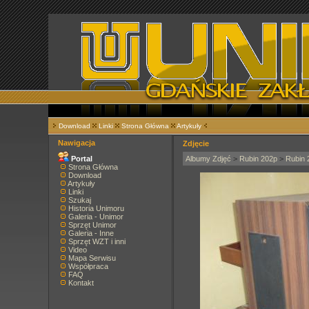
Download
Linki
Strona Główna
Artykuły
Nawigacja
Zdjęcie
Portal
Albumy Zdjęć
>
Rubin 202p
>
Rubin 
Strona Główna
Download
Artykuły
Linki
Szukaj
Historia Unimoru
Galeria - Unimor
Sprzęt Unimor
Galeria - Inne
Sprzęt WZT i inni
Video
Mapa Serwisu
Współpraca
FAQ
Kontakt