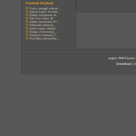
Ostatnie Artykuły
Czym zastąpić mikrok...
Janusz Łokuć Technik...
Zdalne sterowanie od...
Tele Foto Video '92
Zdalne sterowanie OT...
Odbiorniki telewizyj...
Zanim kupisz telewiz...
Uwagi o konstrukcji ...
Telewizor kolorowy T...
Przeróbka sterownika...
engine:
PHP-Fusion
Download
::