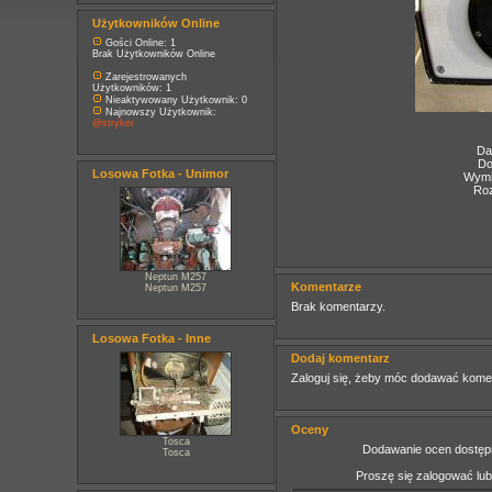
Użytkowników Online
Gości Online: 1
Brak Użytkowników Online
Zarejestrowanych
Użytkowników: 1
Nieaktywowany Użytkownik: 0
Najnowszy Użytkownik:
@stryker
Da
Do
Losowa Fotka - Unimor
Wymia
Roz
Neptun M257
Komentarze
Neptun M257
Brak komentarzy.
Losowa Fotka - Inne
Dodaj komentarz
Zaloguj się, żeby móc dodawać kome
Oceny
Tosca
Dodawanie ocen dostępn
Tosca
Proszę się zalogować lu