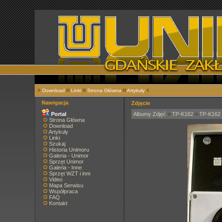
Download
Linki
Strona Główna
Artykuły
Nawigacja
Zdjęcie
Portal
Albumy Zdjęć
>
TP-K162
>
TP-K162
Strona Główna
Download
Artykuły
Linki
Szukaj
Historia Unimoru
Galeria - Unimor
Sprzęt Unimor
Galeria - Inne
Sprzęt WZT i inni
Video
Mapa Serwisu
Współpraca
FAQ
Kontakt