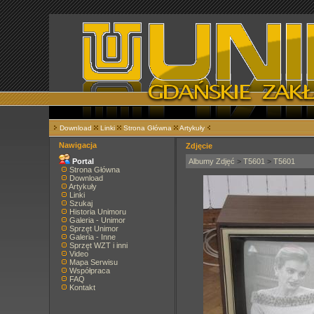
Download
Linki
Strona Główna
Artykuły
Nawigacja
Zdjęcie
Portal
Albumy Zdjęć
>
T5601
>
T5601
Strona Główna
Download
Artykuły
Linki
Szukaj
Historia Unimoru
Galeria - Unimor
Sprzęt Unimor
Galeria - Inne
Sprzęt WZT i inni
Video
Mapa Serwisu
Współpraca
FAQ
Kontakt