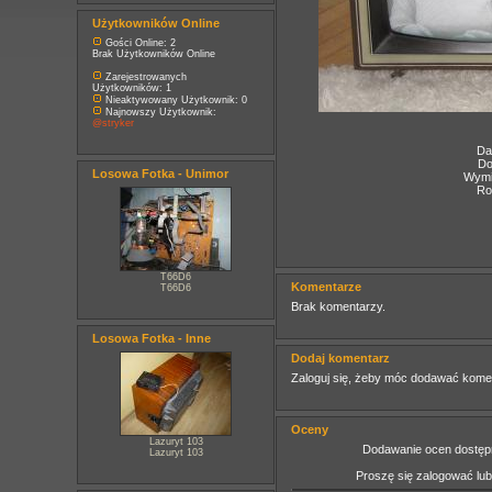
Użytkowników Online
Gości Online: 2
Brak Użytkowników Online
Zarejestrowanych
Użytkowników: 1
Nieaktywowany Użytkownik: 0
Najnowszy Użytkownik:
@stryker
Da
Do
Losowa Fotka - Unimor
Wymia
Ro
T66D6
Komentarze
T66D6
Brak komentarzy.
Losowa Fotka - Inne
Dodaj komentarz
Zaloguj się, żeby móc dodawać kome
Oceny
Lazuryt 103
Dodawanie ocen dostępn
Lazuryt 103
Proszę się zalogować lu