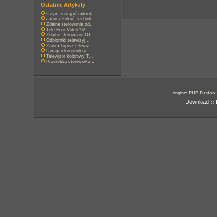
Ostatnie Artykuły
Czym zastąpić mikrok...
Janusz Łokuć Technik...
Zdalne sterowanie od...
Tele Foto Video '92
Zdalne sterowanie OT...
Odbiorniki telewizyj...
Zanim kupisz telewiz...
Uwagi o konstrukcji ...
Telewizor kolorowy T...
Przeróbka sterownika...
engine:
PHP-Fusion
Download
::