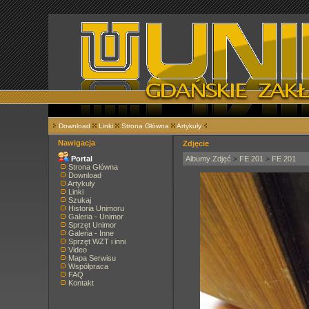
Download
Linki
Strona Główna
Artykuły
Nawigacja
Zdjęcie
Portal
Albumy Zdjęć
>
FE 201
>
FE 201
Strona Główna
Download
Artykuły
Linki
Szukaj
Historia Unimoru
Galeria - Unimor
Sprzęt Unimor
Galeria - Inne
Sprzęt WZT i inni
Video
Mapa Serwisu
Współpraca
FAQ
Kontakt