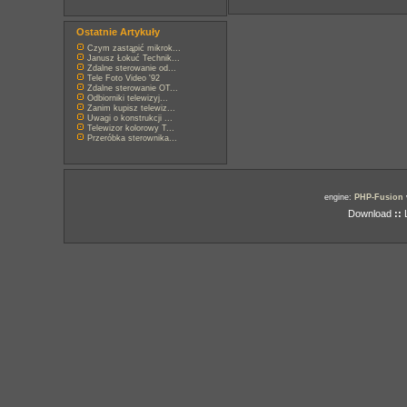
Ostatnie Artykuły
Czym zastąpić mikrok...
Janusz Łokuć Technik...
Zdalne sterowanie od...
Tele Foto Video '92
Zdalne sterowanie OT...
Odbiorniki telewizyj...
Zanim kupisz telewiz...
Uwagi o konstrukcji ...
Telewizor kolorowy T...
Przeróbka sterownika...
engine:
PHP-Fusion
Download
::