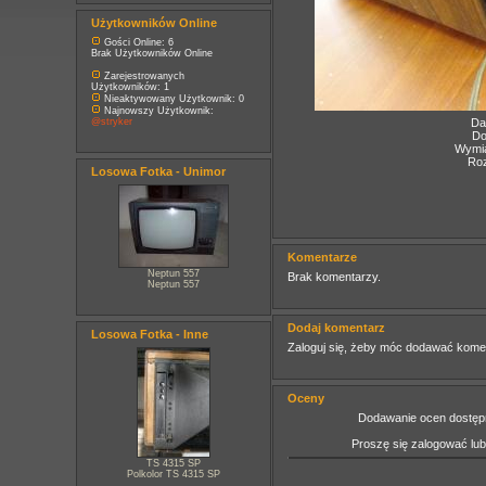
Użytkowników Online
Gości Online: 6
Brak Użytkowników Online
Zarejestrowanych
Użytkowników: 1
Nieaktywowany Użytkownik: 0
Najnowszy Użytkownik:
@stryker
Da
Do
Wymia
Roz
Losowa Fotka - Unimor
Komentarze
Neptun 557
Brak komentarzy.
Neptun 557
Dodaj komentarz
Losowa Fotka - Inne
Zaloguj się, żeby móc dodawać kome
Oceny
Dodawanie ocen dostępn
Proszę się zalogować lu
TS 4315 SP
Polkolor TS 4315 SP