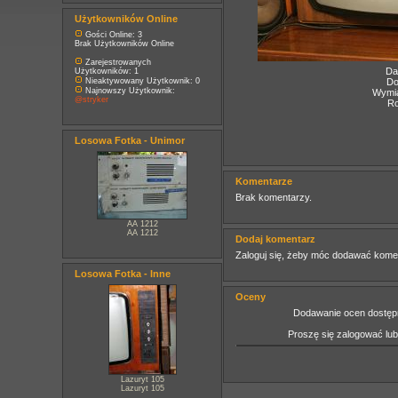
Użytkowników Online
Gości Online: 3
Brak Użytkowników Online
Zarejestrowanych
Da
Użytkowników: 1
Nieaktywowany Użytkownik: 0
Do
Najnowszy Użytkownik:
Wymia
@stryker
Ro
Losowa Fotka - Unimor
Komentarze
Brak komentarzy.
AA 1212
AA 1212
Dodaj komentarz
Zaloguj się, żeby móc dodawać kome
Losowa Fotka - Inne
Oceny
Dodawanie ocen dostępn
Proszę się zalogować lu
Lazuryt 105
Lazuryt 105