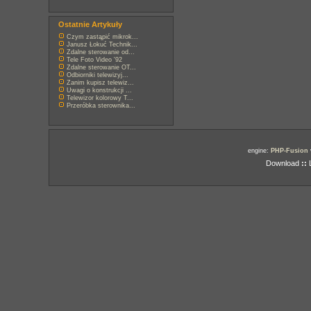
Ostatnie Artykuły
Czym zastąpić mikrok...
Janusz Łokuć Technik...
Zdalne sterowanie od...
Tele Foto Video '92
Zdalne sterowanie OT...
Odbiorniki telewizyj...
Zanim kupisz telewiz...
Uwagi o konstrukcji ...
Telewizor kolorowy T...
Przeróbka sterownika...
engine:
PHP-Fusion
Download
::