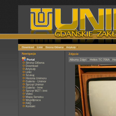
Download
Linki
Strona Główna
Artykuły
Nawigacja
Zdjęcie
Portal
Albumy Zdjęć
>
Helios TC 706A
>
He
Strona Główna
Download
Artykuły
Linki
Szukaj
Historia Unimoru
Galeria - Unimor
Sprzęt Unimor
Galeria - Inne
Sprzęt WZT i inni
Video
Mapa Serwisu
Współpraca
FAQ
Kontakt