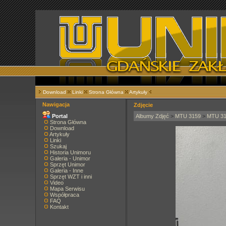
Download
Linki
Strona Główna
Artykuły
Nawigacja
Zdjęcie
Portal
Albumy Zdjęć
>
MTU 3159
>
MTU 3
Strona Główna
Download
Artykuły
Linki
Szukaj
Historia Unimoru
Galeria - Unimor
Sprzęt Unimor
Galeria - Inne
Sprzęt WZT i inni
Video
Mapa Serwisu
Współpraca
FAQ
Kontakt