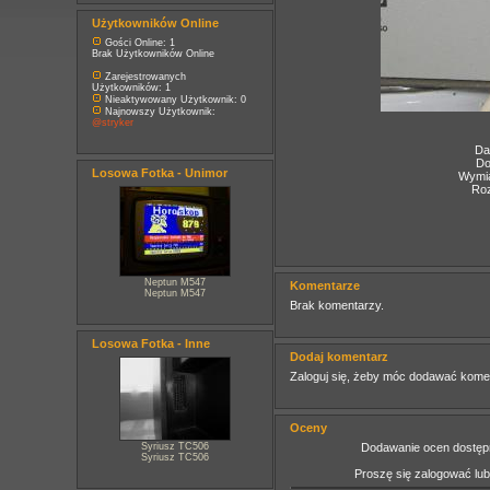
Użytkowników Online
Gości Online: 1
Brak Użytkowników Online
Zarejestrowanych
Użytkowników: 1
Nieaktywowany Użytkownik: 0
Najnowszy Użytkownik:
@stryker
Da
Do
Losowa Fotka - Unimor
Wymia
Roz
Neptun M547
Komentarze
Neptun M547
Brak komentarzy.
Losowa Fotka - Inne
Dodaj komentarz
Zaloguj się, żeby móc dodawać kome
Oceny
Syriusz TC506
Dodawanie ocen dostępn
Syriusz TC506
Proszę się zalogować lu