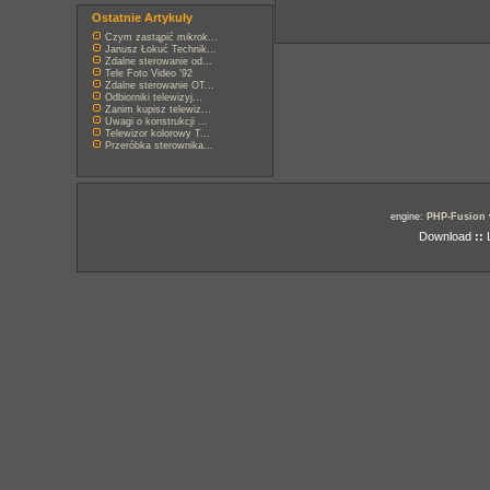
Ostatnie Artykuły
Czym zastąpić mikrok...
Janusz Łokuć Technik...
Zdalne sterowanie od...
Tele Foto Video '92
Zdalne sterowanie OT...
Odbiorniki telewizyj...
Zanim kupisz telewiz...
Uwagi o konstrukcji ...
Telewizor kolorowy T...
Przeróbka sterownika...
engine:
PHP-Fusion
Download
::