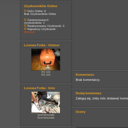
Użytkowników Online
Gości Online: 6
Brak Użytkowników Online
Zarejestrowanych
Użytkowników: 1
Nieaktywowany Użytkownik: 0
Najnowszy Użytkownik:
@stryker
Losowa Fotka - Unimor
RS 103
Komentarze
RS 103
Brak komentarzy.
Losowa Fotka - Inne
Dodaj komentarz
Zaloguj się, żeby móc dodawać kome
Oceny
Szecherezada
Szecherezada