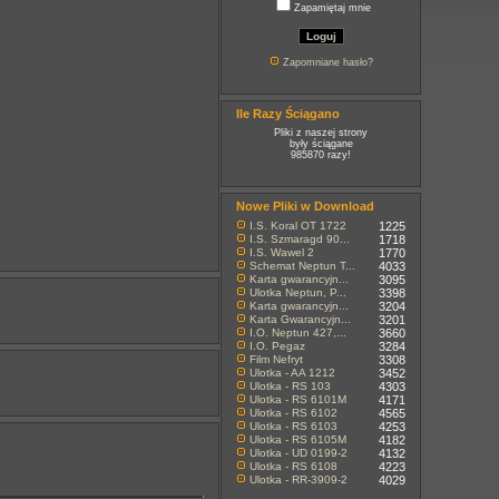
Zapamiętaj mnie
Zapomniane hasło?
Ile Razy Ściągano
Pliki z naszej strony
były ściągane
985870 razy!
Nowe Pliki w Download
I.S. Koral OT 1722
1225
I.S. Szmaragd 90...
1718
I.S. Wawel 2
1770
Schemat Neptun T...
4033
Karta gwarancyjn...
3095
Ulotka Neptun, P...
3398
Karta gwarancyjn...
3204
Karta Gwarancyjn...
3201
I.O. Neptun 427,...
3660
I.O. Pegaz
3284
Film Nefryt
3308
Ulotka - AA 1212
3452
Ulotka - RS 103
4303
Ulotka - RS 6101M
4171
Ulotka - RS 6102
4565
Ulotka - RS 6103
4253
Ulotka - RS 6105M
4182
Ulotka - UD 0199-2
4132
Ulotka - RS 6108
4223
Ulotka - RR-3909-2
4029