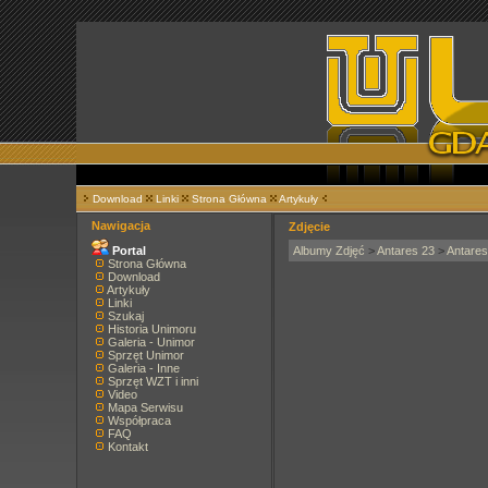
Download
Linki
Strona Główna
Artykuły
Nawigacja
Zdjęcie
Portal
Albumy Zdjęć
>
Antares 23
>
Antares
Strona Główna
Download
Artykuły
Linki
Szukaj
Historia Unimoru
Galeria - Unimor
Sprzęt Unimor
Galeria - Inne
Sprzęt WZT i inni
Video
Mapa Serwisu
Współpraca
FAQ
Kontakt