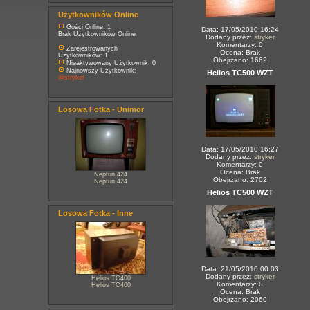
Użytkowników Online
Gości Online: 1
Data: 17/05/2010 16:24
Brak Użytkowników Online
Dodany przez:
stryker
Komentarzy: 0
Zarejestrowanych
Ocena: Brak
Użytkowników: 1
Obejrzano: 1662
Nieaktywowany Użytkownik: 0
Najnowszy Użytkownik:
Helios TC500 WZT
@stryker
Losowa Fotka - Unimor
Data: 17/05/2010 16:27
Dodany przez:
stryker
Komentarzy: 0
Ocena: Brak
Neptun 424
Obejrzano: 2702
Neptun 424
Helios TC500 WZT
Losowa Fotka - Inne
Data: 21/05/2010 00:03
Dodany przez:
stryker
Helios TC400
Komentarzy: 0
Helios TC400
Ocena: Brak
Obejrzano: 2060