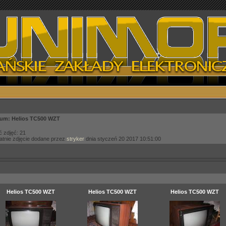
um: Helios TC500 WZT
ć zdjęć: 21
atnie zdjęcie dodane przez
stryker
dnia styczeń 20 2017 10:51:00
Helios TC500 WZT
Helios TC500 WZT
Helios TC500 WZT