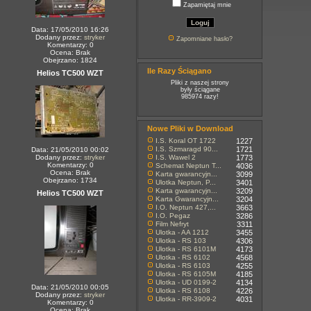
Zapamiętaj mnie
Data: 17/05/2010 16:26
Dodany przez:
stryker
Zapomniane hasło?
Komentarzy: 0
Ocena: Brak
Obejrzano: 1824
Ile Razy Ściągano
Helios TC500 WZT
Pliki z naszej strony
były ściągane
985974 razy!
Nowe Pliki w Download
I.S. Koral OT 1722
1227
I.S. Szmaragd 90...
1721
Data: 21/05/2010 00:02
Dodany przez:
stryker
I.S. Wawel 2
1773
Komentarzy: 0
Schemat Neptun T...
4036
Ocena: Brak
Karta gwarancyjn...
3099
Obejrzano: 1734
Ulotka Neptun, P...
3401
Karta gwarancyjn...
3209
Helios TC500 WZT
Karta Gwarancyjn...
3204
I.O. Neptun 427,...
3663
I.O. Pegaz
3286
Film Nefryt
3311
Ulotka - AA 1212
3455
Ulotka - RS 103
4306
Ulotka - RS 6101M
4173
Ulotka - RS 6102
4568
Ulotka - RS 6103
4255
Ulotka - RS 6105M
4185
Ulotka - UD 0199-2
4134
Data: 21/05/2010 00:05
Ulotka - RS 6108
4226
Dodany przez:
stryker
Ulotka - RR-3909-2
4031
Komentarzy: 0
Ocena: Brak