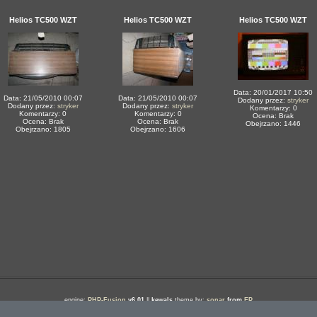
Helios TC500 WZT
Helios TC500 WZT
Helios TC500 WZT
Data: 20/01/2017 10:50
Data: 21/05/2010 00:07
Data: 21/05/2010 00:07
Dodany przez:
stryker
Dodany przez:
stryker
Dodany przez:
stryker
Komentarzy: 0
Komentarzy: 0
Komentarzy: 0
Ocena: Brak
Ocena: Brak
Ocena: Brak
Obejrzano: 1446
Obejrzano: 1805
Obejrzano: 1606
engine:
PHP-Fusion
v6.01
||
kewals
theme by:
sonar
from
EP
Download
::
Linki
::
Strona Główna
::
Artykuły