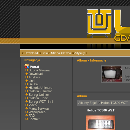
Download
Linki
Strona Główna
Artykuły
Nawigacja
Album - Informacje
Portal
Alb
Strona Główna
Download
Iloś
Artykuły
Ost
Linki
Szukaj
Historia Unimoru
Galeria - Unimor
Sprzęt Unimor
Album
Galeria - Inne
Sprzęt WZT i inni
Albumy Zdjęć
>
Helios TC500 WZT
Video
Mapa Serwisu
Helios TC500 WZT
Współpraca
FAQ
Kontakt