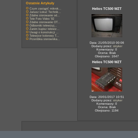
Ostatnie Artykuły
Helios TC500 WZT
Czym zastąpić mikrok...
Janusz Łokuć Technik...
Zdalne sterowanie od...
Tele Foto Video '92
Zdalne sterowanie OT...
Odbiorniki telewizyj...
Zanim kupisz telewiz...
Uwagi o konstrukcji ...
Telewizor kolorowy T...
Przeróbka sterownika...
Data: 21/05/2010 00:06
Dodany przez:
stryker
Komentarzy: 0
Ocena: Brak
Obejrzano: 1647
Helios TC500 WZT
Data: 20/01/2017 10:51
Dodany przez:
stryker
Komentarzy: 0
Ocena: Brak
Obejrzano: 1194