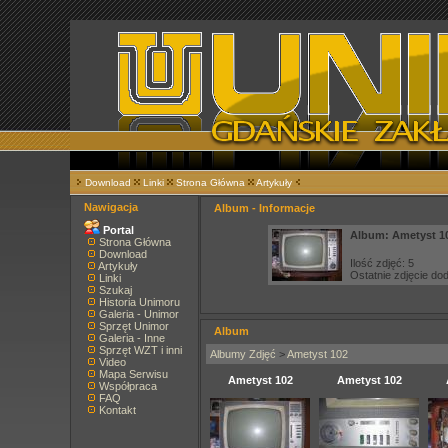
Download
Linki
Strona Główna
Artykuły
Nawigacja
Album - Informacje
Portal
Album: Ametyst 1
Strona Główna
Download
Ilość zdjęć: 5
Artykuły
Ostatnie zdjęcie d
Linki
Szukaj
Historia Unimoru
Galeria - Unimor
Sprzęt Unimor
Album
Galeria - Inne
Sprzęt WZT i inni
Albumy Zdjęć
>
Ametyst 102
Video
Mapa Serwisu
Ametyst 102
Ametyst 102
Współpraca
FAQ
Kontakt