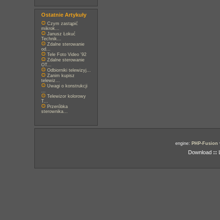
Ostatnie Artykuły
Czym zastąpić
mikrok...
Janusz Łokuć
Technik...
Zdalne sterowanie
od...
Tele Foto Video '92
Zdalne sterowanie
OT...
Odbiorniki telewizyj...
Zanim kupisz
telewiz...
Uwagi o konstrukcji
...
Telewizor kolorowy
T...
Przeróbka
sterownika...
engine:
PHP-Fusion
Download
::