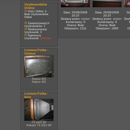
Użytkowników
Online
Gości Online: 4
Data: 25/08/2009
Data: 25/08/2009
Da
Brak Użytkowników
20:37
20:37
Online
Dodany przez:
stryker
Dodany przez:
stryker
Dod
Komentarzy: 0
Komentarzy: 0
Zarejestrowanych
Ocena: Brak
Ocena: Brak
Użytkowników: 1
Obejrzano: 2111
Obejrzano: 1693
O
Nieaktywowany
Użytkownik: 0
Najnowszy
Użytkownik:
@stryker
Losowa Fotka -
Unimor
Neptun 453
Neptun 453
Losowa Fotka -
Inne
TS 4315 SP
Polkolor TS 4315 SP