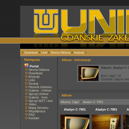
Download
Linki
Strona Główna
Artykuły
Nawigacja
Album - Informacje
Portal
Album: Aladyn C-
Strona Główna
Download
Ilość zdjęć: 10
Artykuły
Ostatnie zdjęcie d
Linki
Szukaj
Historia Unimoru
Galeria - Unimor
Sprzęt Unimor
Album
Galeria - Inne
Sprzęt WZT i inni
Albumy Zdjęć
>
Aladyn C-7901
Video
Mapa Serwisu
Aladyn C-7901
Aladyn C-7901
A
Współpraca
FAQ
Kontakt