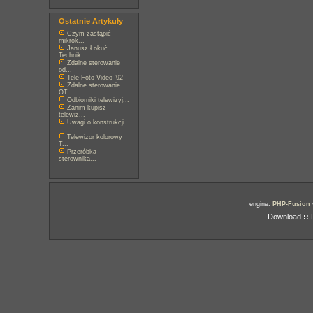
Ostatnie Artykuły
Czym zastąpić
mikrok...
Janusz Łokuć
Technik...
Zdalne sterowanie
od...
Tele Foto Video '92
Zdalne sterowanie
OT...
Odbiorniki telewizyj...
Zanim kupisz
telewiz...
Uwagi o konstrukcji
...
Telewizor kolorowy
T...
Przeróbka
sterownika...
engine:
PHP-Fusion
Download
::