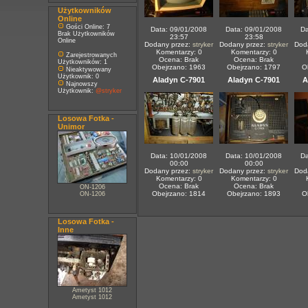
Użytkowników
Online
Gości Online: 7
Data: 09/01/2008
Data: 09/01/2008
Da
Brak Użytkowników
23:57
23:58
Online
Dodany przez:
stryker
Dodany przez:
stryker
Dod
Komentarzy: 0
Komentarzy: 0
Zarejestrowanych
Ocena: Brak
Ocena: Brak
Użytkowników: 1
Obejrzano: 1963
Obejrzano: 1797
O
Nieaktywowany
Użytkownik: 0
Aladyn C-7901
Aladyn C-7901
A
Najnowszy
Użytkownik:
@stryker
Losowa Fotka -
Unimor
Data: 10/01/2008
Data: 10/01/2008
Da
00:00
00:00
Dodany przez:
stryker
Dodany przez:
stryker
Dod
Komentarzy: 0
Komentarzy: 0
Ocena: Brak
Ocena: Brak
ON-1206
Obejrzano: 1814
Obejrzano: 1893
O
ON-1206
Losowa Fotka -
Inne
Ametyst 1012
Ametyst 1012