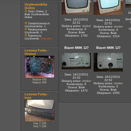
Użytkowników
Online
Gości Online: 2
D
Brak Użytkowników
Online
Dod
Data: 16/12/2011
Data: 16/12/2011
22:51
22:51
Zarejestrowanych
Dodany przez:
stryker
Użytkowników: 1
Dodany przez:
stryker
O
Komentarzy: 0
Nieaktywowany
Komentarzy: 0
Ocena: Brak
Użytkownik: 0
Ocena: Brak
Obejrzano: 1762
Najnowszy
Obejrzano: 1514
Użytkownik:
@stryker
Biazet MMK 127
Biazet MMK 127
Losowa Fotka -
Unimor
Data: 16/12/2011
Data: 16/12/2011
22:52
Neptun 626
22:52
Dodany przez:
stryker
Neptun 626
Dodany przez:
stryker
Komentarzy: 0
Komentarzy: 0
Ocena: Brak
Ocena: Brak
Obejrzano: 1472
Obejrzano: 1550
Losowa Fotka -
Inne
Vela T-206
Vela T-206