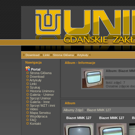
Download
Linki
Strona Główna
Artykuły
Nawigacja
Album - Informacje
Portal
Album: Biazet MM
Strona Główna
Download
Artykuły
Ilość zdjęć: 7
Linki
Ostatnie zdjęcie d
Szukaj
Historia Unimoru
Galeria - Unimor
Sprzęt Unimor
Galeria - Inne
Album
Sprzęt WZT i inni
Video
Albumy Zdjęć
>
Biazet MMK 127
Mapa Serwisu
Współpraca
Biazet MMK 127
Biazet MMK 127
B
FAQ
Kontakt