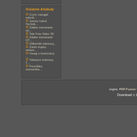
Ostatnie Artykuły
Czym zastąpić
mikrok...
Janusz Łokuć
Technik...
Zdalne sterowanie
od...
Tele Foto Video '92
Zdalne sterowanie
OT...
Odbiorniki telewizyj...
Zanim kupisz
telewiz...
Uwagi o konstrukcji
...
Telewizor kolorowy
T...
Przeróbka
sterownika...
engine:
PHP-Fusion
Download
::