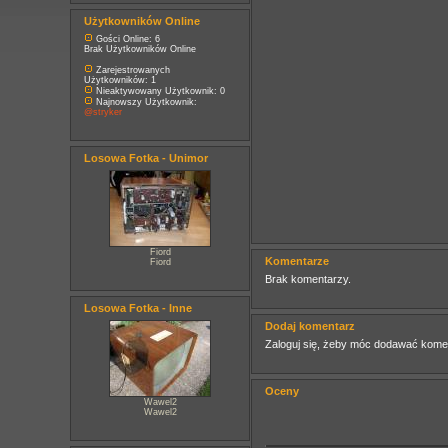
Użytkowników Online
Gości Online: 6
Brak Użytkowników Online
Zarejestrowanych
Użytkowników: 1
Nieaktywowany Użytkownik: 0
Najnowszy Użytkownik:
@stryker
Losowa Fotka - Unimor
Fiord
Komentarze
Fiord
Brak komentarzy.
Losowa Fotka - Inne
Dodaj komentarz
Zaloguj się, żeby móc dodawać kome
Oceny
Wawel2
Wawel2