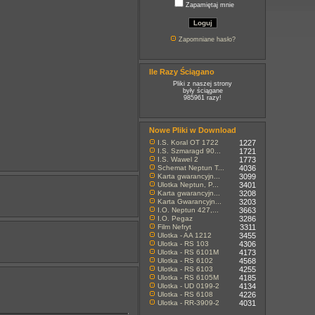
Zapamiętaj mnie
Zapomniane hasło?
Ile Razy Ściągano
Pliki z naszej strony
były ściągane
985961 razy!
Nowe Pliki w Download
I.S. Koral OT 1722
1227
I.S. Szmaragd 90...
1721
I.S. Wawel 2
1773
Schemat Neptun T...
4036
Karta gwarancyjn...
3099
Ulotka Neptun, P...
3401
Karta gwarancyjn...
3208
Karta Gwarancyjn...
3203
I.O. Neptun 427,...
3663
I.O. Pegaz
3286
Film Nefryt
3311
Ulotka - AA 1212
3455
Ulotka - RS 103
4306
Ulotka - RS 6101M
4173
Ulotka - RS 6102
4568
Ulotka - RS 6103
4255
Ulotka - RS 6105M
4185
Ulotka - UD 0199-2
4134
Ulotka - RS 6108
4226
Ulotka - RR-3909-2
4031