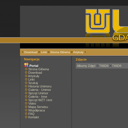
Download
Linki
Strona Główna
Artykuły
Nawigacja
Zdjęcie
Portal
Albumy Zdjęć
>
T66D6
>
T66D6
Strona Główna
Download
Artykuły
Linki
Szukaj
Historia Unimoru
Galeria - Unimor
Sprzęt Unimor
Galeria - Inne
Sprzęt WZT i inni
Video
Mapa Serwisu
Współpraca
FAQ
Kontakt