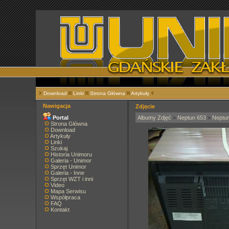
Download
Linki
Strona Główna
Artykuły
Nawigacja
Zdjęcie
Portal
Albumy Zdjęć
>
Neptun 653
>
Neptu
Strona Główna
Download
Artykuły
Linki
Szukaj
Historia Unimoru
Galeria - Unimor
Sprzęt Unimor
Galeria - Inne
Sprzęt WZT i inni
Video
Mapa Serwisu
Współpraca
FAQ
Kontakt