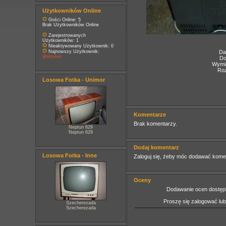
Użytkowników Online
Gości Online: 5
Brak Użytkowników Online
Zarejestrowanych
Użytkowników: 1
Nieaktywowany Użytkownik: 0
Najnowszy Użytkownik:
Da
@stryker
Do
Wymia
Roz
Losowa Fotka - Unimor
Komentarze
Brak komentarzy.
Neptun 629
Neptun 629
Dodaj komentarz
Losowa Fotka - Inne
Zaloguj się, żeby móc dodawać kome
Oceny
Dodawanie ocen dostępn
Proszę się zalogować lu
Szecherezada
Szecherezada