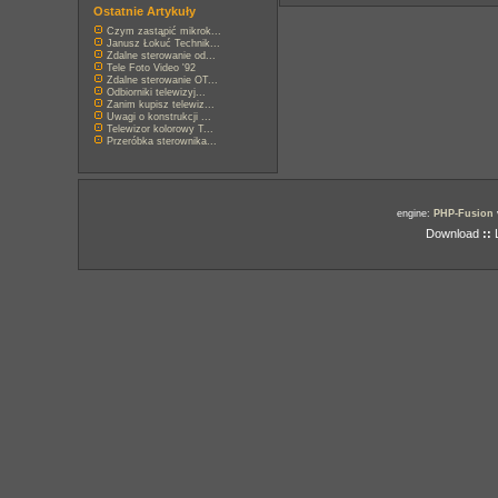
Ostatnie Artykuły
Czym zastąpić mikrok...
Janusz Łokuć Technik...
Zdalne sterowanie od...
Tele Foto Video '92
Zdalne sterowanie OT...
Odbiorniki telewizyj...
Zanim kupisz telewiz...
Uwagi o konstrukcji ...
Telewizor kolorowy T...
Przeróbka sterownika...
engine:
PHP-Fusion
Download
::