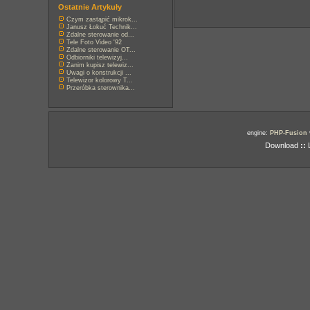
Ostatnie Artykuły
Czym zastąpić mikrok...
Janusz Łokuć Technik...
Zdalne sterowanie od...
Tele Foto Video '92
Zdalne sterowanie OT...
Odbiorniki telewizyj...
Zanim kupisz telewiz...
Uwagi o konstrukcji ...
Telewizor kolorowy T...
Przeróbka sterownika...
engine:
PHP-Fusion
Download
::