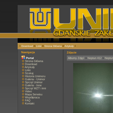
Download
Linki
Strona Główna
Artykuły
Nawigacja
Zdjęcie
Portal
Albumy Zdjęć
>
Neptun 412
>
Neptu
Strona Główna
Download
Artykuły
Linki
Szukaj
Historia Unimoru
Galeria - Unimor
Sprzęt Unimor
Galeria - Inne
Sprzęt WZT i inni
Video
Mapa Serwisu
Współpraca
FAQ
Kontakt