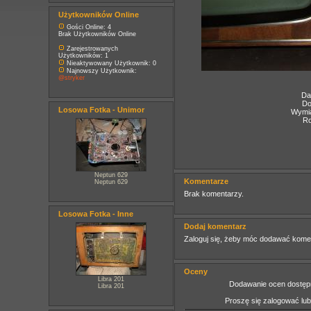
Użytkowników Online
Gości Online: 4
Brak Użytkowników Online
Zarejestrowanych
Użytkowników: 1
Nieaktywowany Użytkownik: 0
Najnowszy Użytkownik:
@stryker
Da
Do
Losowa Fotka - Unimor
Wymia
Ro
Neptun 629
Komentarze
Neptun 629
Brak komentarzy.
Losowa Fotka - Inne
Dodaj komentarz
Zaloguj się, żeby móc dodawać kome
Oceny
Libra 201
Dodawanie ocen dostępn
Libra 201
Proszę się zalogować lu