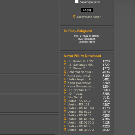
Zapamiętaj mnie
Zapomniane hasło?
Ile Razy Ściągano
Pliki z naszej strony
były ściągane
986058 razy!
Nowe Pliki w Download
I.S. Koral OT 1722
1228
I.S. Szmaragd 90...
1722
I.S. Wawel 2
1773
Schemat Neptun T...
4036
Karta gwarancyjn...
3100
Ulotka Neptun, P...
3401
Karta gwarancyjn...
3209
Karta Gwarancyjn...
3204
I.O. Neptun 427,...
3663
I.O. Pegaz
3286
Film Nefryt
3311
Ulotka - AA 1212
3455
Ulotka - RS 103
4307
Ulotka - RS 6101M
4173
Ulotka - RS 6102
4570
Ulotka - RS 6103
4255
Ulotka - RS 6105M
4186
Ulotka - UD 0199-2
4135
Ulotka - RS 6108
4228
Ulotka - RR-3909-2
4032