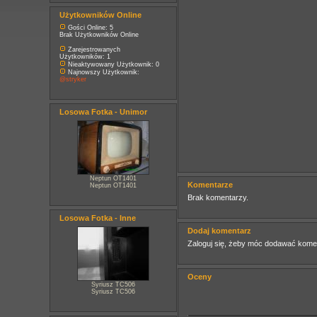
Użytkowników Online
Gości Online: 5
Brak Użytkowników Online
Zarejestrowanych
Użytkowników: 1
Nieaktywowany Użytkownik: 0
Najnowszy Użytkownik:
@stryker
Losowa Fotka - Unimor
Neptun OT1401
Komentarze
Neptun OT1401
Brak komentarzy.
Losowa Fotka - Inne
Dodaj komentarz
Zaloguj się, żeby móc dodawać kome
Oceny
Syriusz TC506
Syriusz TC506