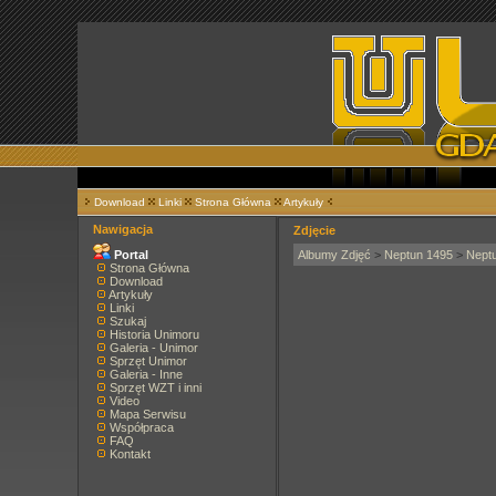
Download
Linki
Strona Główna
Artykuły
Nawigacja
Zdjęcie
Portal
Albumy Zdjęć
>
Neptun 1495
>
Nept
Strona Główna
Download
Artykuły
Linki
Szukaj
Historia Unimoru
Galeria - Unimor
Sprzęt Unimor
Galeria - Inne
Sprzęt WZT i inni
Video
Mapa Serwisu
Współpraca
FAQ
Kontakt