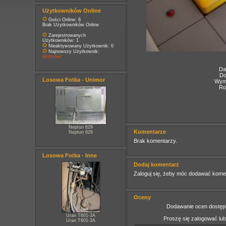
Użytkowników Online
Gości Online: 6
Brak Użytkowników Online
Zarejestrowanych
Użytkowników: 1
Nieaktywowany Użytkownik: 0
Najnowszy Użytkownik:
@stryker
Da
Do
Losowa Fotka - Unimor
Wymi
Ro
Neptun 629
Komentarze
Neptun 629
Brak komentarzy.
Losowa Fotka - Inne
Dodaj komentarz
Zaloguj się, żeby móc dodawać kome
Oceny
Dodawanie ocen dostępn
Uran T601-3A
Proszę się zalogować lu
Uran T601-3A