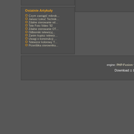
Ostatnie Artykuły
Czym zastąpić mikrok...
Janusz Łokuć Technik...
Zdalne sterowanie od...
Tele Foto Video '92
Zdalne sterowanie OT...
Odbiorniki telewizyj...
Zanim kupisz telewiz...
Uwagi o konstrukcji ...
Telewizor kolorowy T...
Przeróbka sterownika...
engine:
PHP-Fusion
Download
::