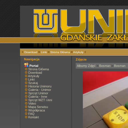
Download
Linki
Strona Główna
Artykuły
Nawigacja
Zdjęcie
Portal
Albumy Zdjęć
>
Bosman
>
Bosman
Strona Główna
Download
Artykuły
Linki
Szukaj
Historia Unimoru
Galeria - Unimor
Sprzęt Unimor
Galeria - Inne
Sprzęt WZT i inni
Video
Mapa Serwisu
Współpraca
FAQ
Kontakt