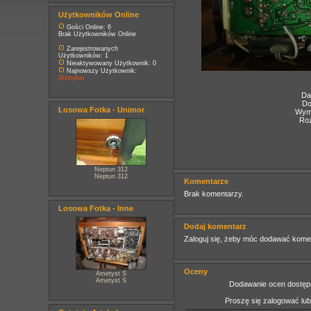
Użytkowników Online
Gości Online: 6
Brak Użytkowników Online
Zarejestrowanych
Użytkowników: 1
Nieaktywowany Użytkownik: 0
Najnowszy Użytkownik:
@stryker
Da
Do
Losowa Fotka - Unimor
Wymi
Roz
Neptun 312
Neptun 312
Komentarze
Brak komentarzy.
Losowa Fotka - Inne
Dodaj komentarz
Zaloguj się, żeby móc dodawać kome
Oceny
Ametyst S
Ametyst S
Dodawanie ocen dostępn
Proszę się zalogować lu