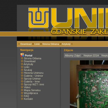
Download
Linki
Strona Główna
Artykuły
Nawigacja
Zdjęcie
Portal
Albumy Zdjęć
>
Neptun 221A
>
Nept
Strona Główna
Download
Artykuły
Linki
Szukaj
Historia Unimoru
Galeria - Unimor
Sprzęt Unimor
Galeria - Inne
Sprzęt WZT i inni
Video
Mapa Serwisu
Współpraca
FAQ
Kontakt