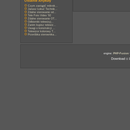
Ostatnie Artykuły
Czym zastąpić mikrok...
Janusz Łokuć Technik...
Zdalne sterowanie od...
Tele Foto Video '92
Zdalne sterowanie OT...
Odbiorniki telewizyj...
Zanim kupisz telewiz...
Uwagi o konstrukcji ...
Telewizor kolorowy T...
Przeróbka sterownika...
engine:
PHP-Fusion
Download
::