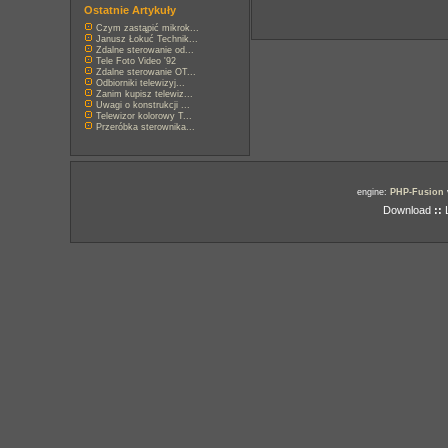
Ostatnie Artykuły
Czym zastąpić mikrok...
Janusz Łokuć Technik...
Zdalne sterowanie od...
Tele Foto Video '92
Zdalne sterowanie OT...
Odbiorniki telewizyj...
Zanim kupisz telewiz...
Uwagi o konstrukcji ...
Telewizor kolorowy T...
Przeróbka sterownika...
engine:
PHP-Fusion
Download
::