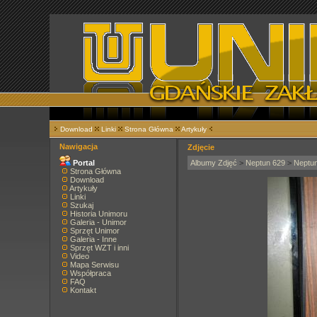
Download
Linki
Strona Główna
Artykuły
Nawigacja
Zdjęcie
Portal
Albumy Zdjęć
>
Neptun 629
>
Neptu
Strona Główna
Download
Artykuły
Linki
Szukaj
Historia Unimoru
Galeria - Unimor
Sprzęt Unimor
Galeria - Inne
Sprzęt WZT i inni
Video
Mapa Serwisu
Współpraca
FAQ
Kontakt