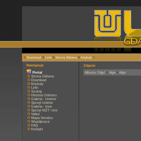
Download
Linki
Strona Główna
Artykuły
Nawigacja
Zdjęcie
Portal
Albumy Zdjęć
>
Alga
>
Alga
Strona Główna
Download
Artykuły
Linki
Szukaj
Historia Unimoru
Galeria - Unimor
Sprzęt Unimor
Galeria - Inne
Sprzęt WZT i inni
Video
Mapa Serwisu
Współpraca
FAQ
Kontakt