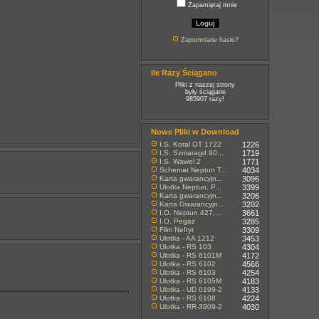
Zapamiętaj mnie
Zapomniane hasło?
Ile Razy Ściągano
Pliki z naszej strony
były ściągane
985907 razy!
Nowe Pliki w Download
I.S. Koral OT 1722
1226
I.S. Szmaragd 90...
1719
I.S. Wawel 2
1771
Schemat Neptun T...
4034
Karta gwarancyjn...
3096
Ulotka Neptun, P...
3399
Karta gwarancyjn...
3206
Karta Gwarancyjn...
3202
I.O. Neptun 427,...
3661
I.O. Pegaz
3285
Film Nefryt
3309
Ulotka - AA 1212
3453
Ulotka - RS 103
4304
Ulotka - RS 6101M
4172
Ulotka - RS 6102
4566
Ulotka - RS 6103
4254
Ulotka - RS 6105M
4183
Ulotka - UD 0199-2
4133
Ulotka - RS 6108
4224
Ulotka - RR-3909-2
4030