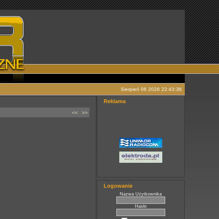
Sierpień 06 2026 22:43:36
Reklama
<<
>>
Logowanie
Nazwa Użytkownika
Hasło