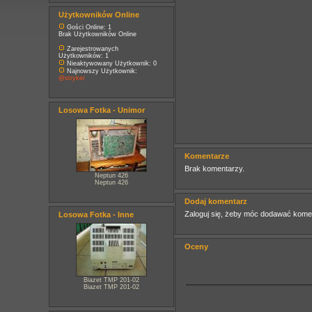
Użytkowników Online
Gości Online: 1
Brak Użytkowników Online
Zarejestrowanych
Użytkowników: 1
Nieaktywowany Użytkownik: 0
Najnowszy Użytkownik:
@stryker
Losowa Fotka - Unimor
Komentarze
Brak komentarzy.
Neptun 426
Neptun 426
Dodaj komentarz
Zaloguj się, żeby móc dodawać kome
Losowa Fotka - Inne
Oceny
Biazet TMP 201-02
Biazet TMP 201-02