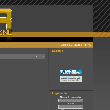
Sierpień 07 2026 07:54:52
Reklama
<<
>>
Logowanie
Nazwa Użytkownika
Hasło