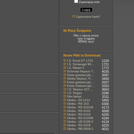
Zapamiętaj mnie
Zapomniane hasło?
Ile Razy Ściągano
Pliki z naszej strony
były ściągane
985942 razy!
Nowe Pliki w Download
I.S. Koral OT 1722
1226
I.S. Szmaragd 90...
1721
I.S. Wawel 2
1772
Schemat Neptun T...
4035
Karta gwarancyjn...
3097
Ulotka Neptun, P...
3400
Karta gwarancyjn...
3207
Karta Gwarancyjn...
3203
I.O. Neptun 427,...
3663
I.O. Pegaz
3286
Film Nefryt
3311
Ulotka - AA 1212
3455
Ulotka - RS 103
4306
Ulotka - RS 6101M
4173
Ulotka - RS 6102
4568
Ulotka - RS 6103
4255
Ulotka - RS 6105M
4184
Ulotka - UD 0199-2
4134
Ulotka - RS 6108
4225
Ulotka - RR-3909-2
4031