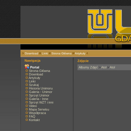
Download
Linki
Strona Główna
Artykuły
Nawigacja
Zdjęcie
Portal
Albumy Zdjęć
>
Atol
>
Atol
Strona Główna
Download
Artykuły
Linki
Szukaj
Historia Unimoru
Galeria - Unimor
Sprzęt Unimor
Galeria - Inne
Sprzęt WZT i inni
Video
Mapa Serwisu
Współpraca
FAQ
Kontakt