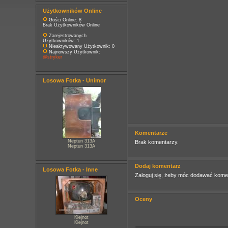
Użytkowników Online
Gości Online: 8
Brak Użytkowników Online
Zarejestrowanych
Użytkowników: 1
Nieaktywowany Użytkownik: 0
Najnowszy Użytkownik:
@stryker
Losowa Fotka - Unimor
Komentarze
Neptun 313A
Brak komentarzy.
Neptun 313A
Dodaj komentarz
Losowa Fotka - Inne
Zaloguj się, żeby móc dodawać kome
Oceny
Klejnot
Klejnot