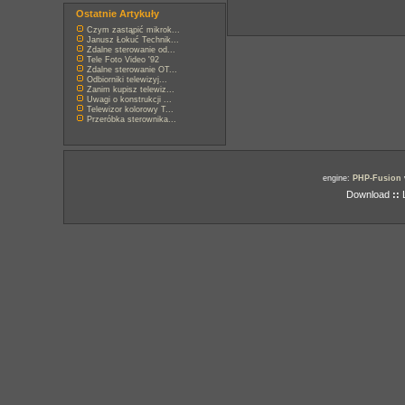
Ostatnie Artykuły
Czym zastąpić mikrok...
Janusz Łokuć Technik...
Zdalne sterowanie od...
Tele Foto Video '92
Zdalne sterowanie OT...
Odbiorniki telewizyj...
Zanim kupisz telewiz...
Uwagi o konstrukcji ...
Telewizor kolorowy T...
Przeróbka sterownika...
engine:
PHP-Fusion
Download
::