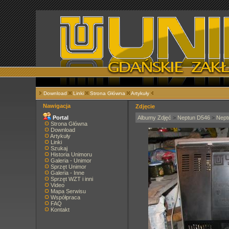
Download
Linki
Strona Główna
Artykuły
Nawigacja
Zdjęcie
Portal
Albumy Zdjęć
>
Neptun D546
>
Nept
Strona Główna
Download
Artykuły
Linki
Szukaj
Historia Unimoru
Galeria - Unimor
Sprzęt Unimor
Galeria - Inne
Sprzęt WZT i inni
Video
Mapa Serwisu
Współpraca
FAQ
Kontakt