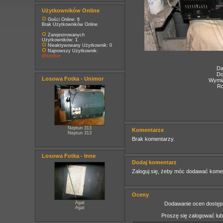
Użytkowników Online
Gości Online: 6
Brak Użytkowników Online
Zarejestrowanych
Użytkowników: 1
Nieaktywowany Użytkownik: 0
Najnowszy Użytkownik:
@stryker
Da
Do
Losowa Fotka - Unimor
Wymia
Ro
Neptun 313
Komentarze
Neptun 313
Brak komentarzy.
Losowa Fotka - Inne
Dodaj komentarz
Zaloguj się, żeby móc dodawać kome
Oceny
Agat
Dodawanie ocen dostępn
Agat
Proszę się zalogować lu